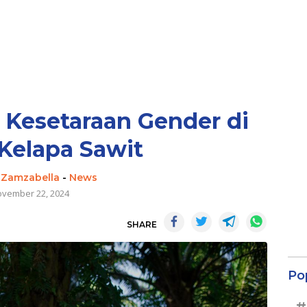
 Kesetaraan Gender di
Kelapa Sawit
 Zamzabella
-
News
vember 22, 2024
SHARE
Po
#