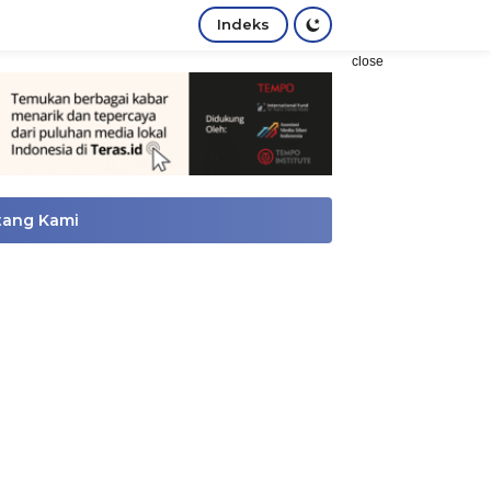
Indeks
close
tang Kami