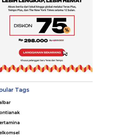
pular Tags
albar
ontianak
ertamina
elkomsel