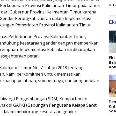
s Perkebunan Provinsi Kalimantan Timur pada tahun
G
ari Gubernur Provinsi Kalimantan Timur karena
 Gender Perangkat Daerah dalam Implementasi
Ek
kungan Pemerintah Provinsi Kalimantan Timur.
a Dinas Perkebunan Provinsi Kalimantan Timur,
 mendukung kesetaraan gender dengan memberikan
erempuan. Implementasi kebijakan ini diharapkan
esejahteraan petani.
Eks
Bah
i Kalimatan Timur No. 7 Tahun 2018 tentang
Kom
Mal
n, kami berkomitmen untuk memastikan
PLB
terhadap pelatihan, sumber daya, dan pengambilan
 membidangi Pengembangan SDM, Kompartemen
Pem
Anak di GAPKI (Gabungan Pengusaha Kelapa Sawit
Kri
an dalam mendorong kesetaraan gender.
Soa