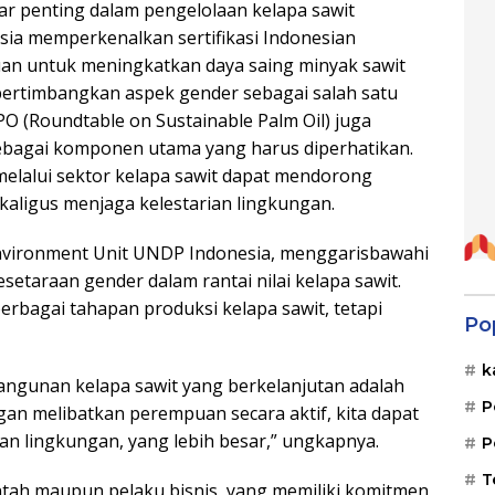
lar penting dalam pengelolaan kelapa sawit
esia memperkenalkan sertifikasi Indonesian
juan untuk meningkatkan daya saing minyak sawit
pertimbangkan aspek gender sebagai salah satu
RSPO (Roundtable on Sustainable Palm Oil) juga
ebagai komponen utama yang harus diperhatikan.
 melalui sektor kelapa sawit dapat mendorong
aligus menjaga kelestarian lingkungan.
 Environment Unit UNDP Indonesia, menggarisbawahi
setaraan gender dalam rantai nilai kelapa sawit.
rbagai tahapan produksi kelapa sawit, tetapi
Po
k
ngunan kelapa sawit yang berkelanjutan adalah
P
n melibatkan perempuan secara aktif, kita dapat
an lingkungan, yang lebih besar,” ungkapnya.
P
T
rintah maupun pelaku bisnis, yang memiliki komitmen