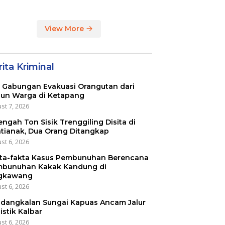
View More
ita Kriminal
 Gabungan Evakuasi Orangutan dari
un Warga di Ketapang
st 7, 2026
engah Ton Sisik Trenggiling Disita di
tianak, Dua Orang Ditangkap
st 6, 2026
ta-fakta Kasus Pembunuhan Berencana
bunuhan Kakak Kandung di
gkawang
st 6, 2026
dangkalan Sungai Kapuas Ancam Jalur
istik Kalbar
st 6, 2026