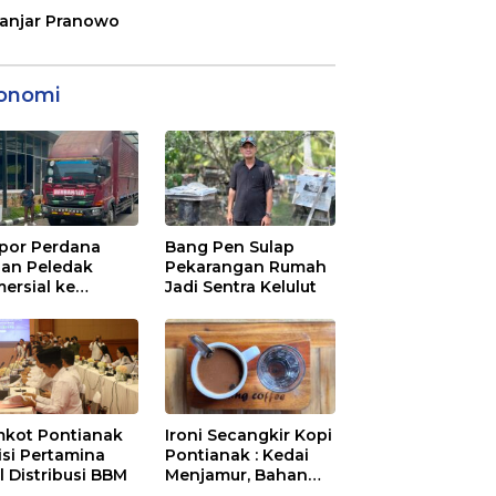
anjar Pranowo
onomi
por Perdana
Bang Pen Sulap
an Peledak
Pekarangan Rumah
ersial ke
Jadi Sentra Kelulut
aysia Melalui
N Entikong
kot Pontianak
Ironi Secangkir Kopi
tisi Pertamina
Pontianak : Kedai
l Distribusi BBM
Menjamur, Bahan
Baku Masih Impor