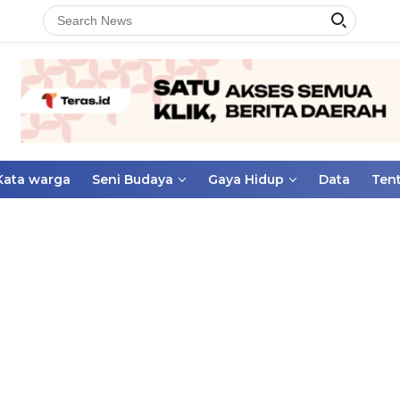
Kata warga
Seni Budaya
Gaya Hidup
Data
Ten