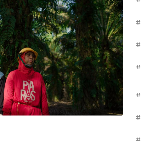
#
#
#
#
#
#