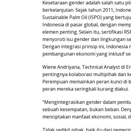
Kesetaraan gender adalah salah satu pi
berkelanjutan. Sejak tahun 2011, Indon
Sustainable Palm Oil (ISPO) yang bertu
Indonesia di pasar global, dengan mem
elemen penting. Selain itu, sertifikasi 
menyoroti isu gender dan lingkungan s
Dengan integrasi prinsip ini, Indonesia
pembangunan ekonomi yang inklusif sek
Wiene Andriyana, Technical Analyst di
pentingnya kolaborasi multipihak dan ke
Perempuan memainkan peran kunci di be
peran mereka seringkali kurang diakui.
“Mengintegrasikan gender dalam pemba
sebuah kesempatan, bukan beban. Denga
menciptakan manfaat ekonomi, sosial, d
Tidak sedikit pihak, baik itu dari peme