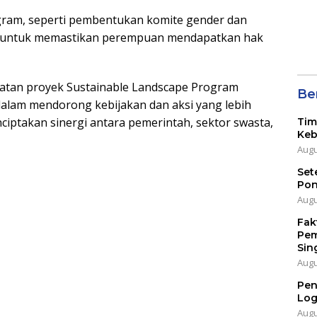
ogram, seperti pembentukan komite gender dan
n, untuk memastikan perempuan mendapatkan hak
iatan proyek Sustainable Landscape Program
Ber
 dalam mendorong kebijakan dan aksi yang lebih
enciptakan sinergi antara pemerintah, sektor swasta,
Tim
Keb
Augu
Set
Pon
Augu
Fak
Pem
Sin
Augu
Pen
Log
Augu