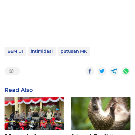
BEM UI
intimidasi
putusan MK
Read Also