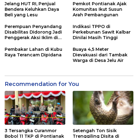
Jelang HUT RI, Penjual
Pemkot Pontianak Ajak
Bendera Keluhkan Daya
Komunitas Ikut Susun
Beli yang Lesu
Arah Pembangunan
Perempuan Penyandang
Indikasi TPPO di
Disabilitas Didorong Jadi
Perkebunan Sawit Kalbar
Penggerak Aksi Iklim di
Dinilai Masih Tinggi
Kalbar
Pembakar Lahan di Kubu
Buaya 4,5 Meter
Raya Terancam Dipidana
Dievakuasi dari Tambak
Warga di Desa Jelu Air
Recommendation for You
3 Tersangka Curanmor
Setengah Ton Sisik
Bobol 11 TKP di Pontianak
Trenggiling Disita di