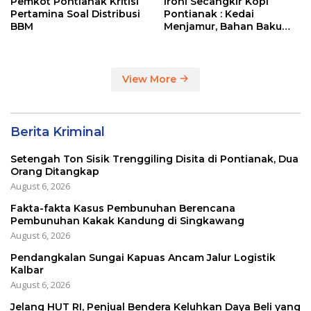
Pemkot Pontianak Kritisi
Ironi Secangkir Kopi
Pertamina Soal Distribusi
Pontianak : Kedai
BBM
Menjamur, Bahan Baku
Masih Impor
View More
Berita Kriminal
Setengah Ton Sisik Trenggiling Disita di Pontianak, Dua
Orang Ditangkap
August 6, 2026
Fakta-fakta Kasus Pembunuhan Berencana
Pembunuhan Kakak Kandung di Singkawang
August 6, 2026
Pendangkalan Sungai Kapuas Ancam Jalur Logistik
Kalbar
August 6, 2026
Jelang HUT RI, Penjual Bendera Keluhkan Daya Beli yang