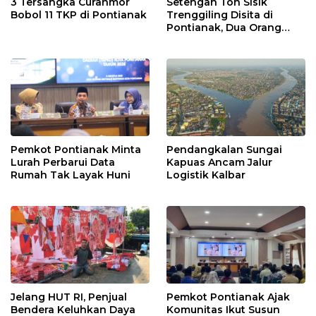
3 Tersangka Curanmor
Setengah Ton Sisik
Bobol 11 TKP di Pontianak
Trenggiling Disita di
Pontianak, Dua Orang
Ditangkap
Pemkot Pontianak Minta
Pendangkalan Sungai
Lurah Perbarui Data
Kapuas Ancam Jalur
Rumah Tak Layak Huni
Logistik Kalbar
Jelang HUT RI, Penjual
Pemkot Pontianak Ajak
Bendera Keluhkan Daya
Komunitas Ikut Susun