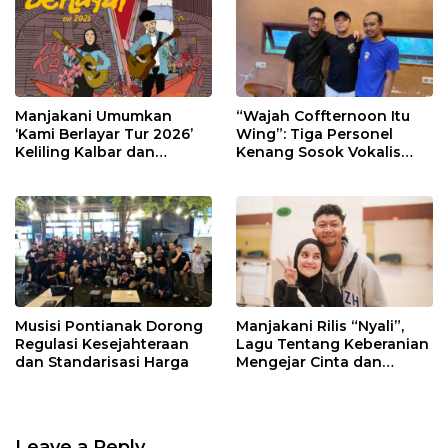
Manjakani Umumkan
“Wajah Coffternoon Itu
‘Kami Berlayar Tur 2026’
Wing”: Tiga Personel
Keliling Kalbar dan
Kenang Sosok Vokalis
Sambangi Sekolah
Setia Kawan yang Tak
Tergantikan
Musisi Pontianak Dorong
Manjakani Rilis “Nyali”,
Regulasi Kesejahteraan
Lagu Tentang Keberanian
dan Standarisasi Harga
Mengejar Cinta dan
Impian
Leave a Reply