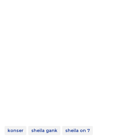
konser
sheila gank
sheila on 7