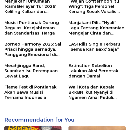
Manjakani Umumkan
“Wajah Coffternoon Itu
‘Kami Berlayar Tur 2026’
Wing”: Tiga Personel
Keliling Kalbar dan
Kenang Sosok Vokalis
Sambangi Sekolah
Setia Kawan yang Tak
Tergantikan
Musisi Pontianak Dorong
Manjakani Rilis “Nyali”,
Regulasi Kesejahteraan
Lagu Tentang Keberanian
dan Standarisasi Harga
Mengejar Cinta dan
Impian
Borneo Harmony 2025: Sal
LAS! Rilis Single Terbaru
Priadi hingga Bernadya,
“Semua Kan Baxx’ Saja”
Panggung Emosional di
Pontianak
Merahjingga Band,
Extinction Rebellion
Suarakan Isu Perempuan
Lakukan Aksi Berontak
Lewat Lagu
dengan Damai
Flame Fest di Pontianak
Wali Kota dan Kepala
Akan Bawa Musisi
BKKBN Ikut Nyanyi di
Ternama Indonesia
Ngamen Amal Peduli
Stunting
Recommendation for You