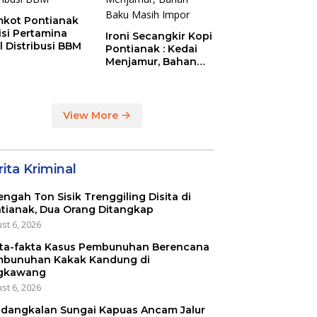
kot Pontianak
tisi Pertamina
Ironi Secangkir Kopi
l Distribusi BBM
Pontianak : Kedai
Menjamur, Bahan
Baku Masih Impor
View More
ita Kriminal
engah Ton Sisik Trenggiling Disita di
tianak, Dua Orang Ditangkap
st 6, 2026
ta-fakta Kasus Pembunuhan Berencana
bunuhan Kakak Kandung di
gkawang
st 6, 2026
dangkalan Sungai Kapuas Ancam Jalur