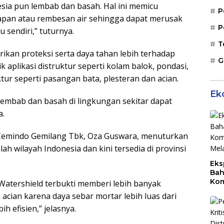
esia pun lembab dan basah. Hal ini memicu
P
apan atau rembesan air sehingga dapat merusak
P
 sendiri,” tuturnya.
T
kan proteksi serta daya tahan lebih terhadap
G
 aplikasi distruktur seperti kolam balok, pondasi,
tur seperti pasangan bata, plesteran dan acian.
Ek
lembab dan basah di lingkungan sekitar dapat
a.
emindo Gemilang Tbk, Oza Guswara, menuturkan
lah wilayah Indonesia dan kini tersedia di provinsi
Eks
Bah
Kom
Watershield terbukti memberi lebih banyak
Mal
cian karena daya sebar mortar lebih luas dari
PLB
h efisien,” jelasnya.