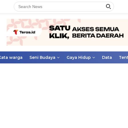
Kata warga
Seni Budaya
Gaya Hidup
Data
Ten