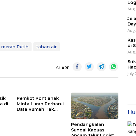
Log
Augu
Jel
Day
Augu
Kas
di 
 merah Putih
tahan air
Augu
Sri
Had
SHARE
July 
sik
Pemkot Pontianak
a di
Minta Lurah Perbarui
Data Rumah Tak
Hu
p
Layak Huni
Pendangkalan
Sungai Kapuas
Ancam Jalur Logistik