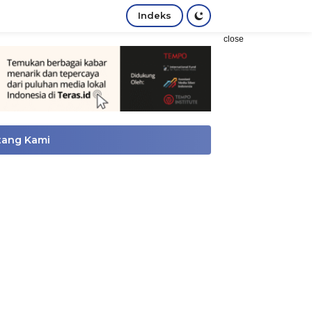
Indeks
close
tang Kami