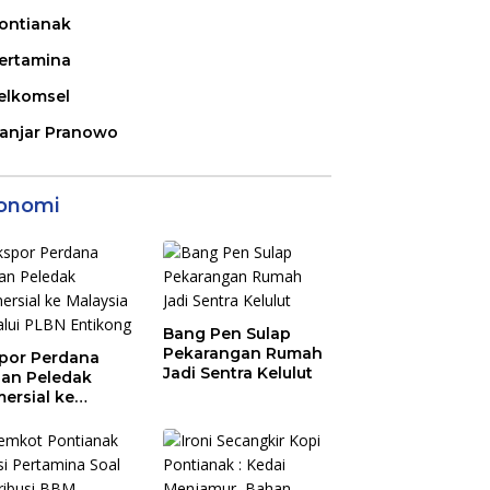
ontianak
ertamina
elkomsel
anjar Pranowo
onomi
Bang Pen Sulap
Pekarangan Rumah
por Perdana
Jadi Sentra Kelulut
an Peledak
ersial ke
aysia Melalui
N Entikong