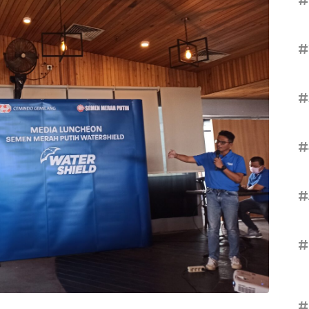
#
#
#
#
#
#