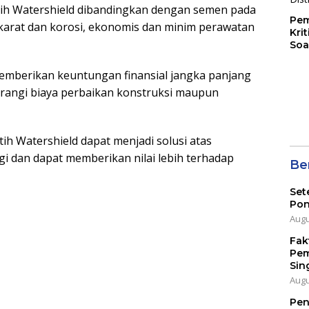
ih Watershield dibandingkan dengan semen pada
Pem
karat dan korosi, ekonomis dan minim perawatan
Kri
Soa
emberikan keuntungan finansial jangka panjang
angi biaya perbaikan konstruksi maupun
h Watershield dapat menjadi solusi atas
i dan dapat memberikan nilai lebih terhadap
Ber
Set
Pon
Augu
Fak
Pem
Sin
Augu
Pen