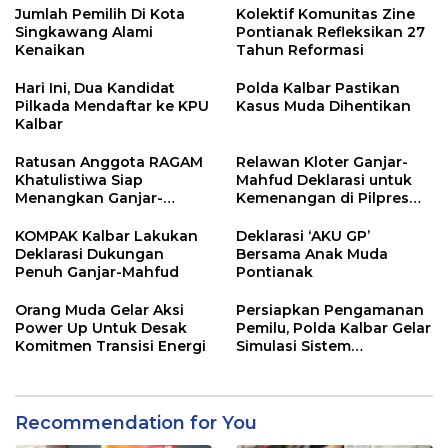
Jumlah Pemilih Di Kota
Kolektif Komunitas Zine
Singkawang Alami
Pontianak Refleksikan 27
Kenaikan
Tahun Reformasi
Hari Ini, Dua Kandidat
Polda Kalbar Pastikan
Pilkada Mendaftar ke KPU
Kasus Muda Dihentikan
Kalbar
Ratusan Anggota RAGAM
Relawan Kloter Ganjar-
Khatulistiwa Siap
Mahfud Deklarasi untuk
Menangkan Ganjar-
Kemenangan di Pilpres
Mahfud
2024
KOMPAK Kalbar Lakukan
Deklarasi ‘AKU GP’
Deklarasi Dukungan
Bersama Anak Muda
Penuh Ganjar-Mahfud
Pontianak
Orang Muda Gelar Aksi
Persiapkan Pengamanan
Power Up Untuk Desak
Pemilu, Polda Kalbar Gelar
Komitmen Transisi Energi
Simulasi Sistem
Pengamanan Kota
Recommendation for You