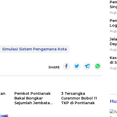
Pem
Sin
Augu
Pen
Log
Augu
Jel
Day
Simulasi Sistem Pengamana Kota
Augu
Kas
di 
SHARE
Augu
kan
Pemkot Pontianak
3 Tersangka
Bakal Bongkar
Curanmor Bobol 11
Hu
Sejumlah Jembatan
TKP di Pontianak
Asap
di Parit Tokaya