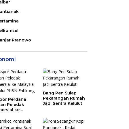
albar
ontianak
ertamina
elkomsel
anjar Pranowo
onomi
Bang Pen Sulap
Pekarangan Rumah
por Perdana
Jadi Sentra Kelulut
an Peledak
ersial ke
aysia Melalui
N Entikong