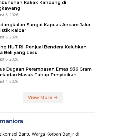
bunuhan Kakak Kandung di
gkawang
st 6, 2026
dangkalan Sungai Kapuas Ancam Jalur
istik Kalbar
st 6, 2026
ang HUT RI, Penjual Bendera Keluhkan
a Beli yang Lesu
st 6, 2026
us Dugaan Perampasan Emas 936 Gram
Sekadau Masuk Tahap Penyidikan
st 4, 2026
View More
maniora