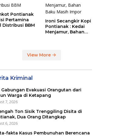
kot Pontianak
tisi Pertamina
Ironi Secangkir Kopi
l Distribusi BBM
Pontianak : Kedai
Menjamur, Bahan
Baku Masih Impor
View More
ita Kriminal
 Gabungan Evakuasi Orangutan dari
un Warga di Ketapang
st 7, 2026
engah Ton Sisik Trenggiling Disita di
tianak, Dua Orang Ditangkap
st 6, 2026
ta-fakta Kasus Pembunuhan Berencana