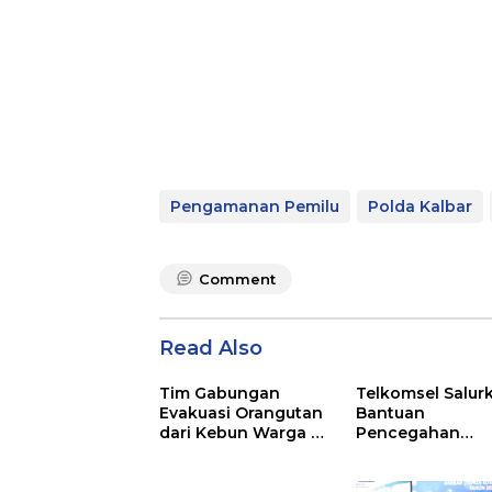
Pengamanan Pemilu
Polda Kalbar
Comment
Read Also
Tim Gabungan
Telkomsel Salur
Evakuasi Orangutan
Bantuan
dari Kebun Warga di
Pencegahan
Ketapang
Dampak Kabut 
di Kalbar