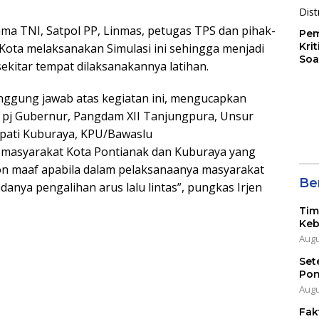
ama TNI, Satpol PP, Linmas, petugas TPS dan pihak-
Pem
Kri
ota melaksanakan Simulasi ini sehingga menjadi
Soa
ekitar tempat dilaksanakannya latihan.
anggung jawab atas kegiatan ini, mengucapkan
i pj Gubernur, Pangdam XII Tanjungpura, Unsur
upati Kuburaya, KPU/Bawaslu
h masyarakat Kota Pontianak dan Kuburaya yang
on maaf apabila dalam pelaksanaanya masyarakat
Ber
anya pengalihan arus lalu lintas”, pungkas Irjen
Tim
Keb
Augu
Set
Pon
Augu
Fak