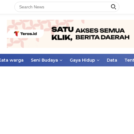
Kata warga
Seni Budaya
Gaya Hidup
Data
Ten