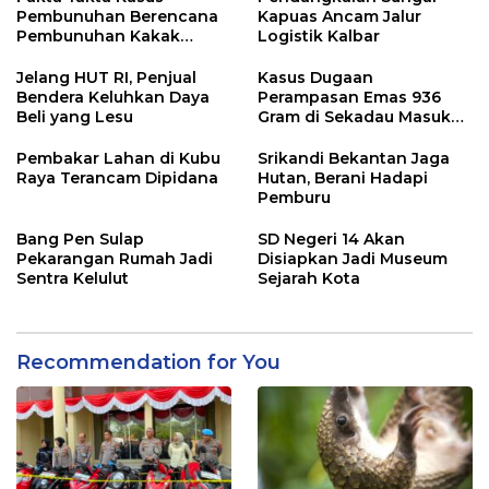
Pembunuhan Berencana
Kapuas Ancam Jalur
Pembunuhan Kakak
Logistik Kalbar
Kandung di Singkawang
Jelang HUT RI, Penjual
Kasus Dugaan
Bendera Keluhkan Daya
Perampasan Emas 936
Beli yang Lesu
Gram di Sekadau Masuk
Tahap Penyidikan
Pembakar Lahan di Kubu
Srikandi Bekantan Jaga
Raya Terancam Dipidana
Hutan, Berani Hadapi
Pemburu
Bang Pen Sulap
SD Negeri 14 Akan
Pekarangan Rumah Jadi
Disiapkan Jadi Museum
Sentra Kelulut
Sejarah Kota
Recommendation for You