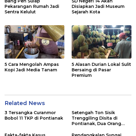
Bang Pen Sulap
SD Negeri 14 Akan
Pekarangan Rumah Jadi
Disiapkan Jadi Museum
Sentra Kelulut
Sejarah Kota
5 Cara Mengolah Ampas
5 Alasan Durian Lokal Sulit
Kopi Jadi Media Tanam
Bersaing di Pasar
Premium
Related News
3 Tersangka Curanmor
Setengah Ton Sisik
Bobol 11 TKP di Pontianak
Trenggiling Disita di
Pontianak, Dua Orang
Ditangkap
Fakta-fakta Kasus
Pendangkalan Sungai