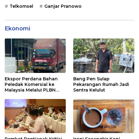
Telkomsel
Ganjar Pranowo
Ekonomi
Ekspor Perdana Bahan
Bang Pen Sulap
Peledak Komersial ke
Pekarangan Rumah Jadi
Malaysia Melalui PLBN
Sentra Kelulut
Entikong
Pemkot Pontianak Kritisi
Ironi Secangkir Kopi