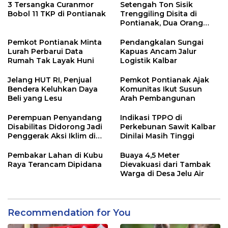
3 Tersangka Curanmor
Setengah Ton Sisik
Bobol 11 TKP di Pontianak
Trenggiling Disita di
Pontianak, Dua Orang
Ditangkap
Pemkot Pontianak Minta
Pendangkalan Sungai
Lurah Perbarui Data
Kapuas Ancam Jalur
Rumah Tak Layak Huni
Logistik Kalbar
Jelang HUT RI, Penjual
Pemkot Pontianak Ajak
Bendera Keluhkan Daya
Komunitas Ikut Susun
Beli yang Lesu
Arah Pembangunan
Perempuan Penyandang
Indikasi TPPO di
Disabilitas Didorong Jadi
Perkebunan Sawit Kalbar
Penggerak Aksi Iklim di
Dinilai Masih Tinggi
Kalbar
Pembakar Lahan di Kubu
Buaya 4,5 Meter
Raya Terancam Dipidana
Dievakuasi dari Tambak
Warga di Desa Jelu Air
Recommendation for You