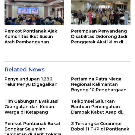
Pemkot Pontianak Ajak
Perempuan Penyandang
Komunitas Ikut Susun
Disabilitas Didorong Jadi
Arah Pembangunan
Penggerak Aksi Iklim di
Kalbar
Related News
Penyelundupan 1.286
Pertamina Patra Niaga
Telur Penyu Digagalkan
Regional Kalimantan
Boyong 10 Penghargaan
Tim Gabungan Evakuasi
Telkomsel Salurkan
Orangutan dari Kebun
Bantuan Pencegahan
Warga di Ketapang
Dampak Kabut Asap di
Kalbar
Pemkot Pontianak Bakal
3 Tersangka Curanmor
Bongkar Sejumlah
Bobol 11 TKP di Pontianak
Jembatan di Parit Tokaya