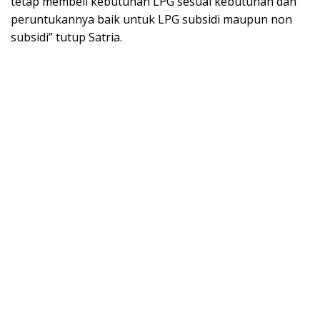
tetap membeli kebutuhan LPG sesuai kebutuhan dan
peruntukannya baik untuk LPG subsidi maupun non
subsidi” tutup Satria.