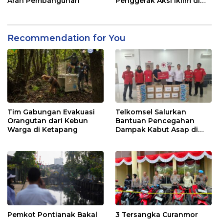
Arah Pembangunan
Penggerak Aksi Iklim di
Kalbar
Recommendation for You
Tim Gabungan Evakuasi
Telkomsel Salurkan
Orangutan dari Kebun
Bantuan Pencegahan
Warga di Ketapang
Dampak Kabut Asap di
Kalbar
Pemkot Pontianak Bakal
3 Tersangka Curanmor