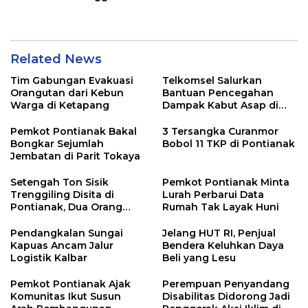
Related News
Tim Gabungan Evakuasi
Telkomsel Salurkan
Orangutan dari Kebun
Bantuan Pencegahan
Warga di Ketapang
Dampak Kabut Asap di
Kalbar
Pemkot Pontianak Bakal
3 Tersangka Curanmor
Bongkar Sejumlah
Bobol 11 TKP di Pontianak
Jembatan di Parit Tokaya
Setengah Ton Sisik
Pemkot Pontianak Minta
Trenggiling Disita di
Lurah Perbarui Data
Pontianak, Dua Orang
Rumah Tak Layak Huni
Ditangkap
Pendangkalan Sungai
Jelang HUT RI, Penjual
Kapuas Ancam Jalur
Bendera Keluhkan Daya
Logistik Kalbar
Beli yang Lesu
Pemkot Pontianak Ajak
Perempuan Penyandang
Komunitas Ikut Susun
Disabilitas Didorong Jadi