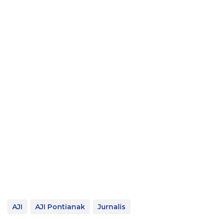
AJI
AJI Pontianak
Jurnalis