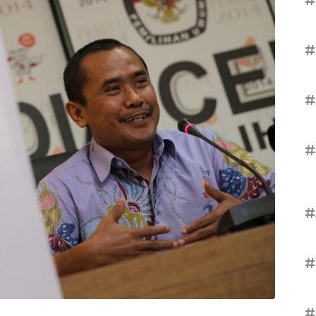
#
#
#
#
#
#