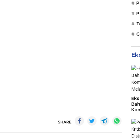
P
P
T
G
Ek
Eks
Bah
Kom
Mal
PLB
SHARE