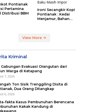
kot Pontianak
tisi Pertamina
Ironi Secangkir Kopi
l Distribusi BBM
Pontianak : Kedai
Menjamur, Bahan
Baku Masih Impor
View More
ita Kriminal
 Gabungan Evakuasi Orangutan dari
un Warga di Ketapang
st 7, 2026
engah Ton Sisik Trenggiling Disita di
tianak, Dua Orang Ditangkap
st 6, 2026
ta-fakta Kasus Pembunuhan Berencana
bunuhan Kakak Kandung di
gkawang