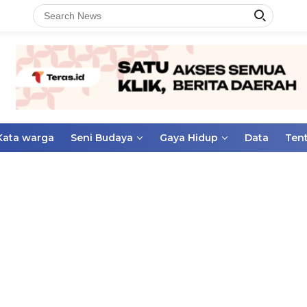
Kata warga
Seni Budaya
Gaya Hidup
Data
Ten