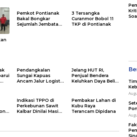
Pem
Kri
Pemkot Pontianak
3 Tersangka
Soa
Bakal Bongkar
Curanmor Bobol 11
Sejumlah Jembatan
TKP di Pontianak
di Parit Tokaya
kan
Asap
Ber
ak
Pendangkalan
Jelang HUT RI,
barui
Sungai Kapuas
Penjual Bendera
Ancam Jalur Logistik
Keluhkan Daya Beli
Tim
Kalbar
yang Lesu
Keb
Augu
Indikasi TPPO di
Pembakar Lahan di
Set
Perkebunan Sawit
Kubu Raya
Pon
rong
Kalbar Dinilai Masih
Terancam Dipidana
Augu
Aksi
Tinggi
Fak
Pem
Sin