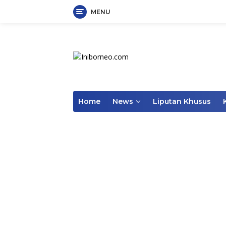
MENU
Skip
to
content
Home
News
Liputan Khusus