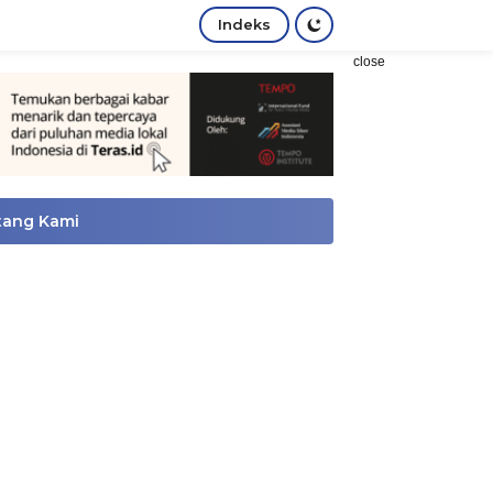
Indeks
close
tang Kami