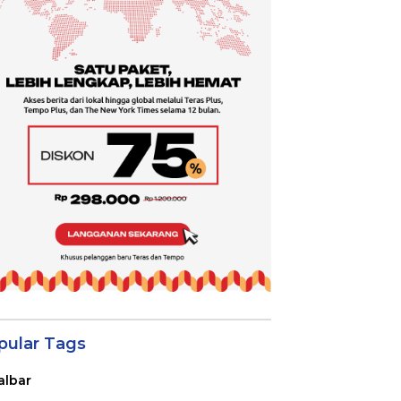
pular Tags
albar