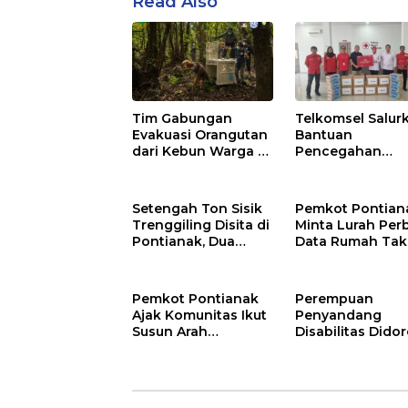
Read Also
Tim Gabungan
Telkomsel Salur
Evakuasi Orangutan
Bantuan
dari Kebun Warga di
Pencegahan
Ketapang
Dampak Kabut 
di Kalbar
Setengah Ton Sisik
Pemkot Pontian
Trenggiling Disita di
Minta Lurah Per
Pontianak, Dua
Data Rumah Tak
Orang Ditangkap
Layak Huni
Pemkot Pontianak
Perempuan
Ajak Komunitas Ikut
Penyandang
Susun Arah
Disabilitas Dido
Pembangunan
Jadi Penggerak 
Iklim di Kalbar