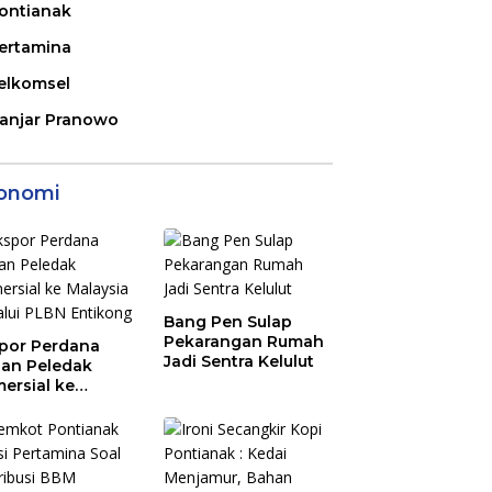
ontianak
ertamina
elkomsel
anjar Pranowo
onomi
Bang Pen Sulap
Pekarangan Rumah
por Perdana
Jadi Sentra Kelulut
an Peledak
ersial ke
aysia Melalui
N Entikong