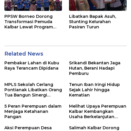
PPSW Borneo Dorong
Libatkan Bapak Asuh,
Transformasi Pemuda
Stunting Kelurahan
Kalbar Lewat Program
Pasiran Turun
DIGDAYA
Related News
Pembakar Lahan di Kubu
Srikandi Bekantan Jaga
Raya Terancam Dipidana
Hutan, Berani Hadapi
Pemburu
MPLS Sekolah Cerlang
Tenun Iban Iringi Hidup
Pontianak Libatkan Orang
Sejak Lahir hingga
Tua Bangun Sinergi
Kematian
Pendidikan
5 Peran Perempuan dalam
Melihat Upaya Perempuan
Menjaga Ketahanan
Kalbar Kembangkan
Pangan
Usaha Berkelanjutan
Berbasis Potensi Lokal
Aksi Perempuan Desa
Salimah Kalbar Dorong