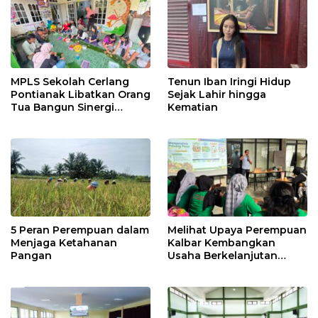
MPLS Sekolah Cerlang
Tenun Iban Iringi Hidup
Pontianak Libatkan Orang
Sejak Lahir hingga
Tua Bangun Sinergi
Kematian
Pendidikan
5 Peran Perempuan dalam
Melihat Upaya Perempuan
Menjaga Ketahanan
Kalbar Kembangkan
Pangan
Usaha Berkelanjutan
Berbasis Potensi Lokal