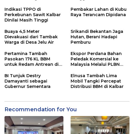
Kalbar
Indikasi TPPO di
Pembakar Lahan di Kubu
Perkebunan Sawit Kalbar
Raya Terancam Dipidana
Dinilai Masih Tinggi
Buaya 4,5 Meter
Srikandi Bekantan Jaga
Dievakuasi dari Tambak
Hutan, Berani Hadapi
Warga di Desa Jelu Air
Pemburu
Pertamina Tambah
Ekspor Perdana Bahan
Pasokan 176 KL BBM
Peledak Komersial ke
untuk Redam Antrean di
Malaysia Melalui PLBN
SPBU Kalbar
Entikong
BI Tunjuk Destry
Elnusa Tambah Lima
Damayanti sebagai
Mobil Tangki Percepat
Gubernur Sementara
Distribusi BBM di Kalbar
Recommendation for You