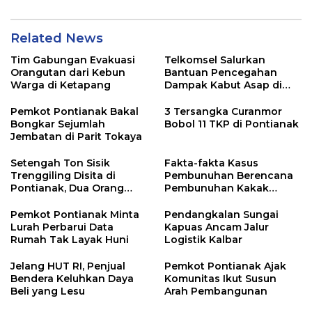
Related News
Tim Gabungan Evakuasi
Telkomsel Salurkan
Orangutan dari Kebun
Bantuan Pencegahan
Warga di Ketapang
Dampak Kabut Asap di
Kalbar
Pemkot Pontianak Bakal
3 Tersangka Curanmor
Bongkar Sejumlah
Bobol 11 TKP di Pontianak
Jembatan di Parit Tokaya
Setengah Ton Sisik
Fakta-fakta Kasus
Trenggiling Disita di
Pembunuhan Berencana
Pontianak, Dua Orang
Pembunuhan Kakak
Ditangkap
Kandung di Singkawang
Pemkot Pontianak Minta
Pendangkalan Sungai
Lurah Perbarui Data
Kapuas Ancam Jalur
Rumah Tak Layak Huni
Logistik Kalbar
Jelang HUT RI, Penjual
Pemkot Pontianak Ajak
Bendera Keluhkan Daya
Komunitas Ikut Susun
Beli yang Lesu
Arah Pembangunan