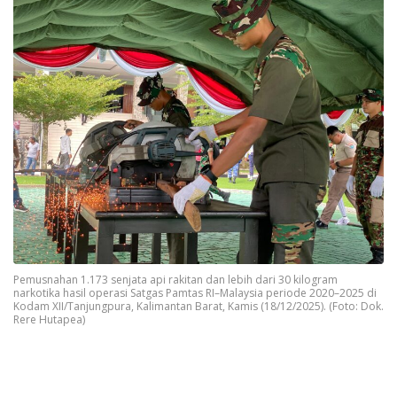
Pemusnahan 1.173 senjata api rakitan dan lebih dari 30 kilogram
narkotika hasil operasi Satgas Pamtas RI–Malaysia periode 2020–2025 di
Kodam XII/Tanjungpura, Kalimantan Barat, Kamis (18/12/2025). (Foto: Dok.
Rere Hutapea)