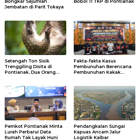
Bongkar Sejumlah
Bobol 11 TKP di Pontianak
Jembatan di Parit Tokaya
Setengah Ton Sisik
Fakta-fakta Kasus
Trenggiling Disita di
Pembunuhan Berencana
Pontianak, Dua Orang
Pembunuhan Kakak
Ditangkap
Kandung di Singkawang
Pemkot Pontianak Minta
Pendangkalan Sungai
Lurah Perbarui Data
Kapuas Ancam Jalur
Rumah Tak Layak Huni
Logistik Kalbar