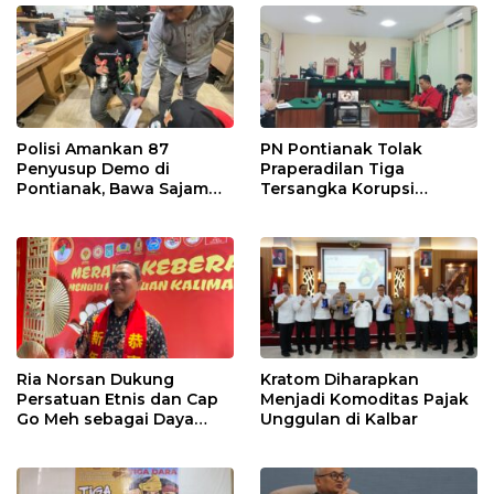
Polisi Amankan 87
PN Pontianak Tolak
Penyusup Demo di
Praperadilan Tiga
Pontianak, Bawa Sajam
Tersangka Korupsi
hingga Bom Molotov
Pengadaan Tanah Bank
Kalbar
Ria Norsan Dukung
Kratom Diharapkan
Persatuan Etnis dan Cap
Menjadi Komoditas Pajak
Go Meh sebagai Daya
Unggulan di Kalbar
Tarik Wisata