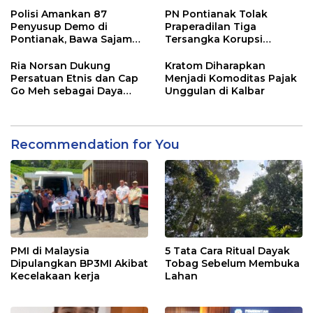
Polisi Amankan 87
PN Pontianak Tolak
Penyusup Demo di
Praperadilan Tiga
Pontianak, Bawa Sajam
Tersangka Korupsi
hingga Bom Molotov
Pengadaan Tanah Bank
Kalbar
Ria Norsan Dukung
Kratom Diharapkan
Persatuan Etnis dan Cap
Menjadi Komoditas Pajak
Go Meh sebagai Daya
Unggulan di Kalbar
Tarik Wisata
Recommendation for You
PMI di Malaysia
5 Tata Cara Ritual Dayak
Dipulangkan BP3MI Akibat
Tobag Sebelum Membuka
Kecelakaan kerja
Lahan