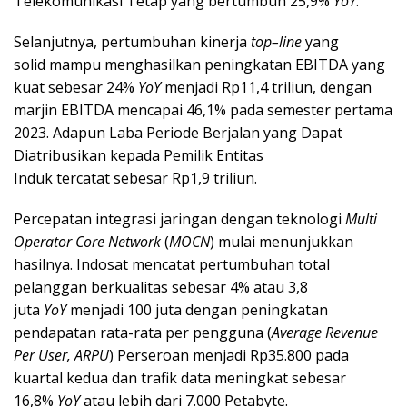
Telekomunikasi Tetap yang bertumbuh 25,9%
YoY
.
Selanjutnya, pertumbuhan kinerja
top
–
line
yang
solid mampu menghasilkan peningkatan EBITDA yang
kuat sebesar 24%
YoY
menjadi Rp11,4 triliun, dengan
marjin EBITDA mencapai 46,1% pada semester pertama
2023. Adapun Laba Periode Berjalan yang Dapat
Diatribusikan kepada Pemilik Entitas
Induk tercatat sebesar Rp1,9 triliun.
Percepatan integrasi jaringan dengan teknologi
Multi
Operator Core Network
(
MOCN
) mulai menunjukkan
hasilnya. Indosat mencatat pertumbuhan total
pelanggan berkualitas sebesar 4% atau 3,8
juta
YoY
menjadi 100 juta dengan peningkatan
pendapatan rata-rata per pengguna (
Average Revenue
Per User,
ARPU
) Perseroan menjadi Rp35.800 pada
kuartal kedua dan trafik data meningkat sebesar
16,8%
YoY
atau lebih dari 7.000 Petabyte.