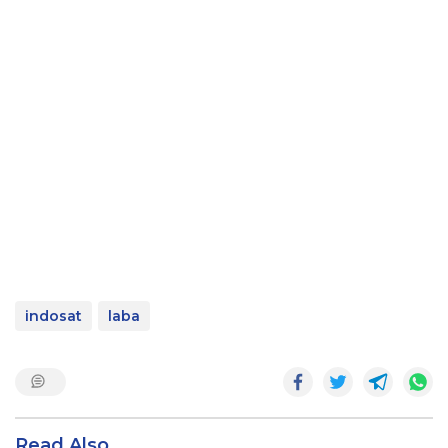
indosat
laba
Read Also