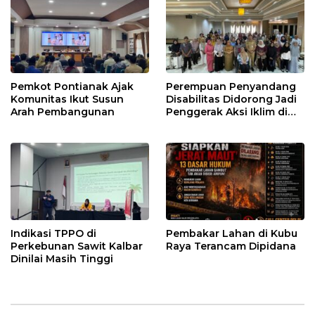
Pemkot Pontianak Ajak
Perempuan Penyandang
Komunitas Ikut Susun
Disabilitas Didorong Jadi
Arah Pembangunan
Penggerak Aksi Iklim di
Kalbar
Indikasi TPPO di
Pembakar Lahan di Kubu
Perkebunan Sawit Kalbar
Raya Terancam Dipidana
Dinilai Masih Tinggi