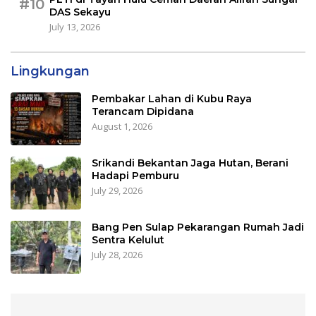
#10
DAS Sekayu
July 13, 2026
Lingkungan
Pembakar Lahan di Kubu Raya
Terancam Dipidana
August 1, 2026
Srikandi Bekantan Jaga Hutan, Berani
Hadapi Pemburu
July 29, 2026
Bang Pen Sulap Pekarangan Rumah Jadi
Sentra Kelulut
July 28, 2026