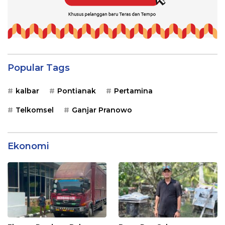
Popular Tags
kalbar
Pontianak
Pertamina
Telkomsel
Ganjar Pranowo
Ekonomi