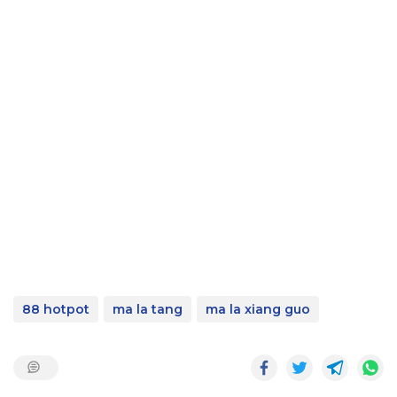
88 hotpot
ma la tang
ma la xiang guo