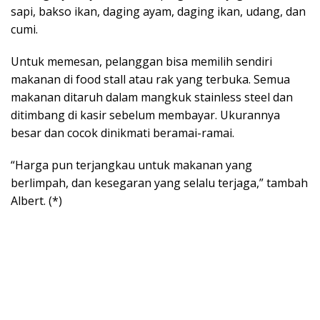
sapi, bakso ikan, daging ayam, daging ikan, udang, dan
cumi.
Untuk memesan, pelanggan bisa memilih sendiri
makanan di food stall atau rak yang terbuka. Semua
makanan ditaruh dalam mangkuk stainless steel dan
ditimbang di kasir sebelum membayar. Ukurannya
besar dan cocok dinikmati beramai-ramai.
“Harga pun terjangkau untuk makanan yang
berlimpah, dan kesegaran yang selalu terjaga,” tambah
Albert. (*)