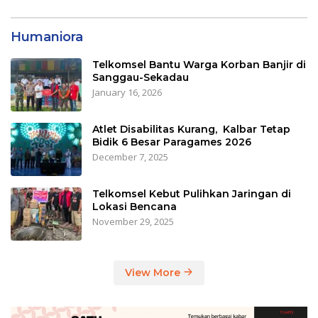
Humaniora
Telkomsel Bantu Warga Korban Banjir di
Sanggau-Sekadau
January 16, 2026
Atlet Disabilitas Kurang, Kalbar Tetap
Bidik 6 Besar Paragames 2026
December 7, 2025
Telkomsel Kebut Pulihkan Jaringan di
Lokasi Bencana
November 29, 2025
View More