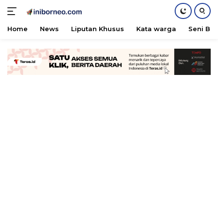
Home
News
Liputan Khusus
Kata warga
Seni Bu
Skip
to
content