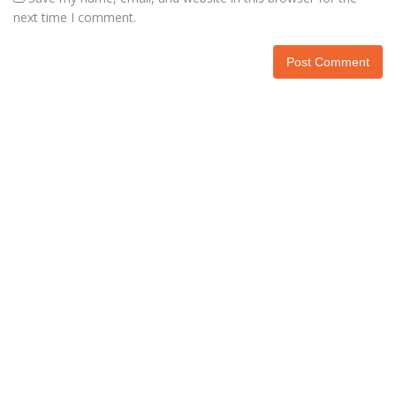
next time I comment.