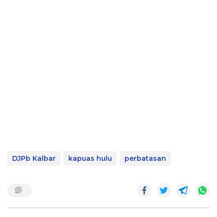
DJPb Kalbar
kapuas hulu
perbatasan