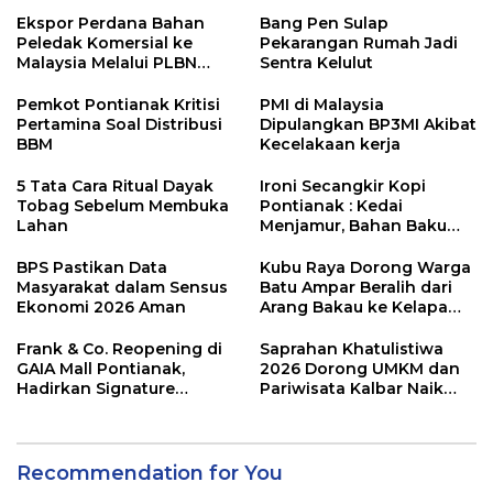
Ekspor Perdana Bahan
Bang Pen Sulap
Peledak Komersial ke
Pekarangan Rumah Jadi
Malaysia Melalui PLBN
Sentra Kelulut
Entikong
Pemkot Pontianak Kritisi
PMI di Malaysia
Pertamina Soal Distribusi
Dipulangkan BP3MI Akibat
BBM
Kecelakaan kerja
5 Tata Cara Ritual Dayak
Ironi Secangkir Kopi
Tobag Sebelum Membuka
Pontianak : Kedai
Lahan
Menjamur, Bahan Baku
Masih Impor
BPS Pastikan Data
Kubu Raya Dorong Warga
Masyarakat dalam Sensus
Batu Ampar Beralih dari
Ekonomi 2026 Aman
Arang Bakau ke Kelapa
Genjah
Frank & Co. Reopening di
Saprahan Khatulistiwa
GAIA Mall Pontianak,
2026 Dorong UMKM dan
Hadirkan Signature
Pariwisata Kalbar Naik
Diamond Frank Fire
Kelas
Recommendation for You