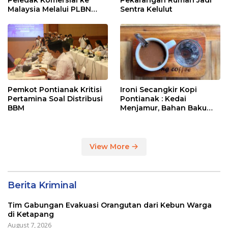
Peledak Komersial ke
Pekarangan Rumah Jadi
Malaysia Melalui PLBN
Sentra Kelulut
Entikong
Pemkot Pontianak Kritisi
Ironi Secangkir Kopi
Pertamina Soal Distribusi
Pontianak : Kedai
BBM
Menjamur, Bahan Baku
Masih Impor
View More
Berita Kriminal
Tim Gabungan Evakuasi Orangutan dari Kebun Warga
di Ketapang
August 7, 2026