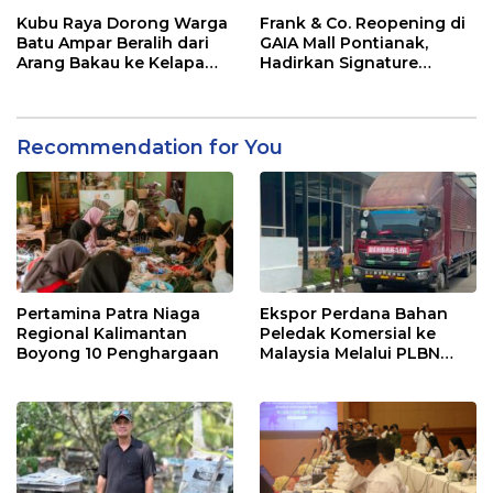
Masih Impor
Kubu Raya Dorong Warga
Frank & Co. Reopening di
Batu Ampar Beralih dari
GAIA Mall Pontianak,
Arang Bakau ke Kelapa
Hadirkan Signature
Genjah
Diamond Frank Fire
Recommendation for You
Pertamina Patra Niaga
Ekspor Perdana Bahan
Regional Kalimantan
Peledak Komersial ke
Boyong 10 Penghargaan
Malaysia Melalui PLBN
Entikong