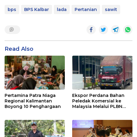
bps
BPS Kalbar
lada
Pertanian
sawit
Read Also
Pertamina Patra Niaga
Ekspor Perdana Bahan
Regional Kalimantan
Peledak Komersial ke
Boyong 10 Penghargaan
Malaysia Melalui PLBN
Entikong