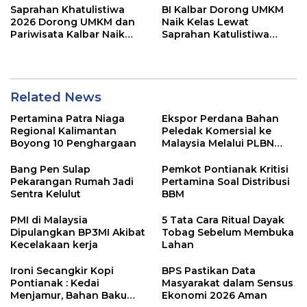
Saprahan Khatulistiwa
BI Kalbar Dorong UMKM
2026 Dorong UMKM dan
Naik Kelas Lewat
Pariwisata Kalbar Naik
Saprahan Katulistiwa
Kelas
2026 di Pontianak
Related News
Pertamina Patra Niaga
Ekspor Perdana Bahan
Regional Kalimantan
Peledak Komersial ke
Boyong 10 Penghargaan
Malaysia Melalui PLBN
Entikong
Bang Pen Sulap
Pemkot Pontianak Kritisi
Pekarangan Rumah Jadi
Pertamina Soal Distribusi
Sentra Kelulut
BBM
PMI di Malaysia
5 Tata Cara Ritual Dayak
Dipulangkan BP3MI Akibat
Tobag Sebelum Membuka
Kecelakaan kerja
Lahan
Ironi Secangkir Kopi
BPS Pastikan Data
Pontianak : Kedai
Masyarakat dalam Sensus
Menjamur, Bahan Baku
Ekonomi 2026 Aman