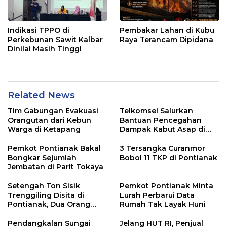
Indikasi TPPO di
Pembakar Lahan di Kubu
Perkebunan Sawit Kalbar
Raya Terancam Dipidana
Dinilai Masih Tinggi
Related News
Tim Gabungan Evakuasi
Telkomsel Salurkan
Orangutan dari Kebun
Bantuan Pencegahan
Warga di Ketapang
Dampak Kabut Asap di
Kalbar
Pemkot Pontianak Bakal
3 Tersangka Curanmor
Bongkar Sejumlah
Bobol 11 TKP di Pontianak
Jembatan di Parit Tokaya
Setengah Ton Sisik
Pemkot Pontianak Minta
Trenggiling Disita di
Lurah Perbarui Data
Pontianak, Dua Orang
Rumah Tak Layak Huni
Ditangkap
Pendangkalan Sungai
Jelang HUT RI, Penjual