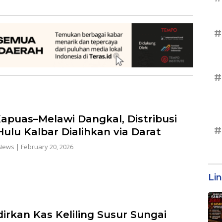
#
#
Kapuas–Melawi Dangkal, Distribusi
#
ulu Kalbar Dialihkan via Darat
News
|
February 20, 2026
Li
dirkan Kas Keliling Susur Sungai