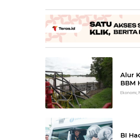
Alur 
BBM H
Ekonomi
,
BI Ha