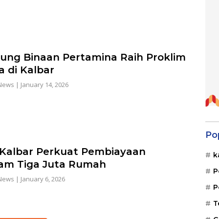
ng Binaan Pertamina Raih Proklim
 di Kalbar
News
|
January 14, 2026
Po
Kalbar Perkuat Pembiayaan
k
am Tiga Juta Rumah
P
News
|
January 6, 2026
P
T