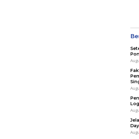
Ber
Set
Pon
Augu
Fak
Pem
Sin
Augu
Pen
Log
Augu
Jel
Day
Augu