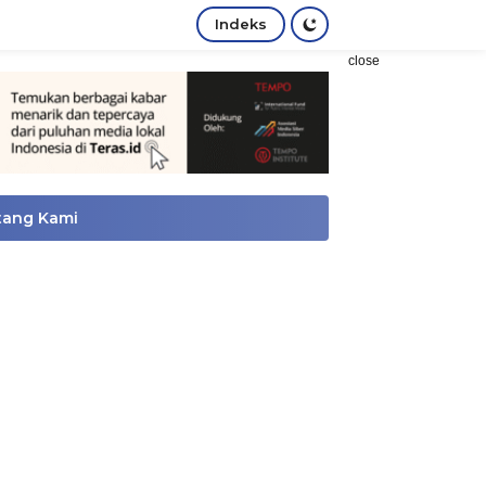
Indeks
close
tang Kami