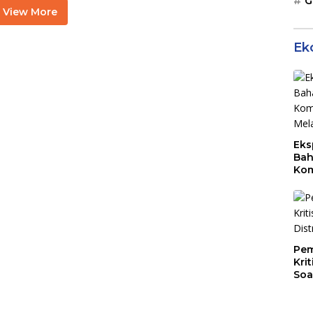
G
View More
Ek
Eks
Bah
Kom
Mal
PLB
Pem
Kri
Soa