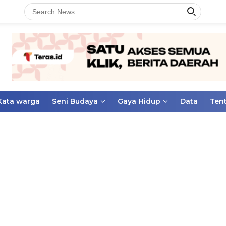
Kata warga
Seni Budaya
Gaya Hidup
Data
Ten