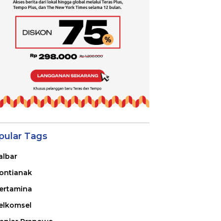
pular Tags
albar
ontianak
ertamina
elkomsel