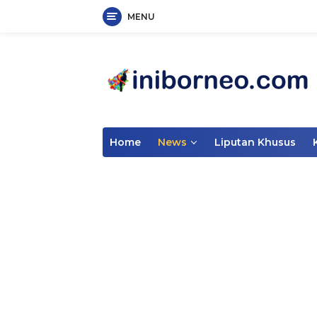
MENU
Skip
to
content
Home
News
Liputan Khusus