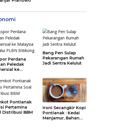
anjar Pranowo
onomi
Bang Pen Sulap
Pekarangan Rumah
por Perdana
Jadi Sentra Kelulut
an Peledak
ersial ke
aysia Melalui
N Entikong
kot Pontianak
tisi Pertamina
Ironi Secangkir Kopi
l Distribusi BBM
Pontianak : Kedai
Menjamur, Bahan
Baku Masih Impor