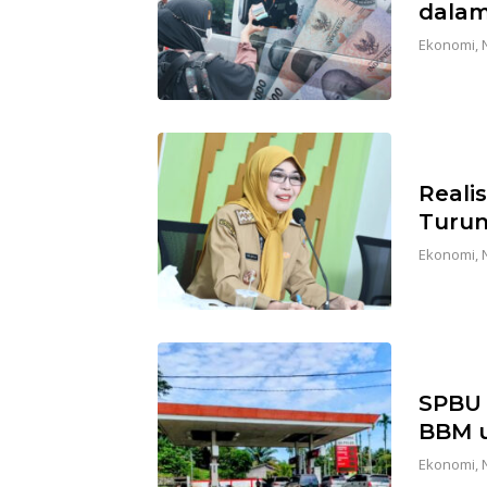
dalam
Ekonomi
,
Realis
Turu
Ekonomi
,
SPBU 
BBM u
Ekonomi
,