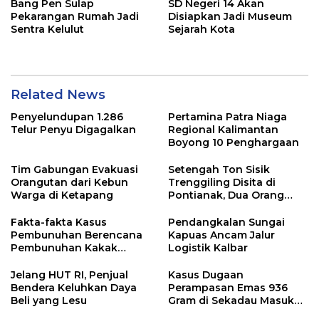
Bang Pen Sulap
SD Negeri 14 Akan
Pekarangan Rumah Jadi
Disiapkan Jadi Museum
Sentra Kelulut
Sejarah Kota
Related News
Penyelundupan 1.286
Pertamina Patra Niaga
Telur Penyu Digagalkan
Regional Kalimantan
Boyong 10 Penghargaan
Tim Gabungan Evakuasi
Setengah Ton Sisik
Orangutan dari Kebun
Trenggiling Disita di
Warga di Ketapang
Pontianak, Dua Orang
Ditangkap
Fakta-fakta Kasus
Pendangkalan Sungai
Pembunuhan Berencana
Kapuas Ancam Jalur
Pembunuhan Kakak
Logistik Kalbar
Kandung di Singkawang
Jelang HUT RI, Penjual
Kasus Dugaan
Bendera Keluhkan Daya
Perampasan Emas 936
Beli yang Lesu
Gram di Sekadau Masuk
Tahap Penyidikan