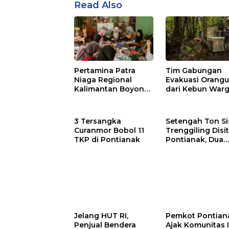
Read Also
Pertamina Patra
Tim Gabungan
Niaga Regional
Evakuasi Orang
Kalimantan Boyong
dari Kebun Warg
10 Penghargaan
Ketapang
3 Tersangka
Setengah Ton Si
Curanmor Bobol 11
Trenggiling Disit
TKP di Pontianak
Pontianak, Dua
Orang Ditangka
Jelang HUT RI,
Pemkot Pontian
Penjual Bendera
Ajak Komunitas 