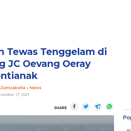
n Tewas Tenggelam di
g JC Oevang Oeray
ntianak
 Zamzabella
-
News
cember 17, 2025
SHARE
Po
#