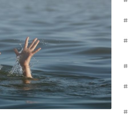
#
#
#
#
#