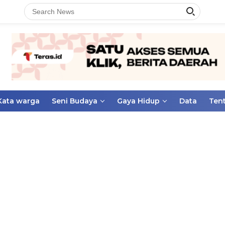
Kata warga
Seni Budaya
Gaya Hidup
Data
Ten