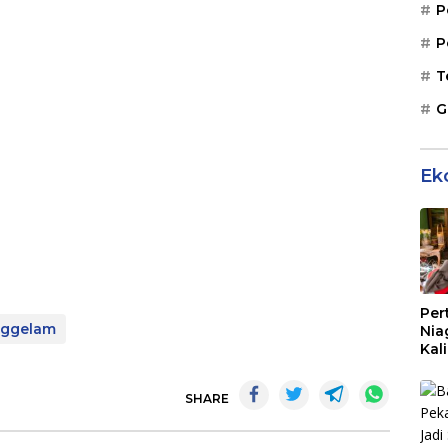
P
P
T
G
Ek
Per
ggelam
Nia
Kal
10 
SHARE