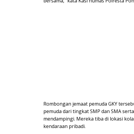
bersama,” kata Kasi humas Polresta Pont
Rombongan jemaat pemuda GKY tersebut b
pemuda dari tingkat SMP dan SMA sert
mendampingi. Mereka tiba di lokasi ko
kendaraan pribadi.