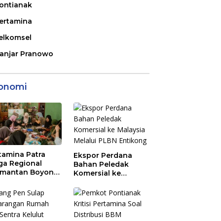
ontianak
ertamina
elkomsel
anjar Pranowo
onomi
tamina Patra
Ekspor Perdana
ga Regional
Bahan Peledak
imantan Boyong
Komersial ke
Penghargaan
Malaysia Melalui
PLBN Entikong