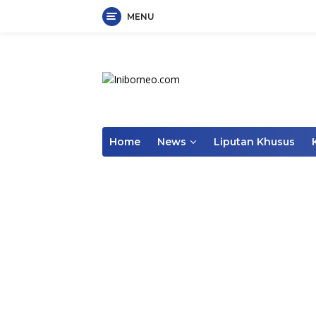
MENU
Skip
to
content
Home
News
Liputan Khusus