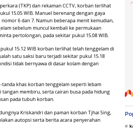
 perkara (TKP) dan rekaman CCTV, korban terlihat
 pukul 15.05 WIB. Manuel berenang dengan gaya
a nomor 6 dan 7. Namun beberapa menit kemudian,
gelam sebelum muncul kembali ke permukaan
nta pertolongan, pada sekitar pukul 15.08 WIB.
ukul 15.12 WIB korban terlihat telah tenggelam di
lah satu saksi baru terjadi sekitar pukul 15.18
disi tidak bernyawa di dasar kolam dengan
a-tanda khas korban tenggelam seperti lebam
ri tangan membiru, serta cairan busa pada hidung
asan pada tubuh korban.
ndungnya Kriskandri dan paman korban Tjhai Sing,
Po
lakan autopsi serta berita acara penyerahan
k