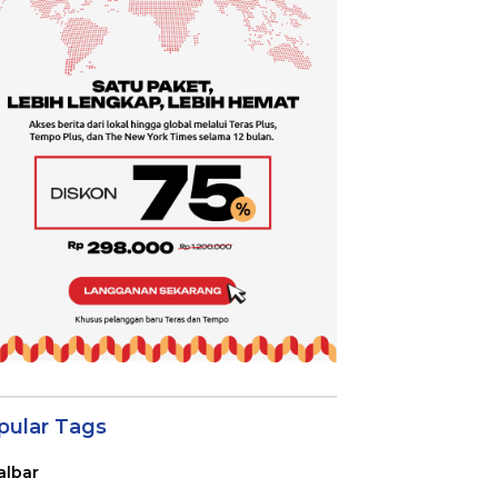
pular Tags
albar