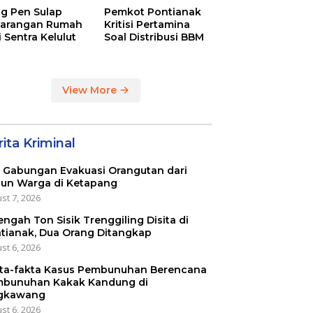
g Pen Sulap
Pemkot Pontianak
arangan Rumah
Kritisi Pertamina
i Sentra Kelulut
Soal Distribusi BBM
View More
ita Kriminal
 Gabungan Evakuasi Orangutan dari
un Warga di Ketapang
st 7, 2026
engah Ton Sisik Trenggiling Disita di
tianak, Dua Orang Ditangkap
st 6, 2026
ta-fakta Kasus Pembunuhan Berencana
bunuhan Kakak Kandung di
gkawang
st 6, 2026