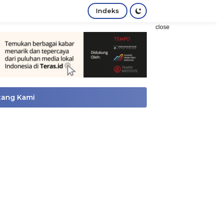
Indeks
close
tang Kami