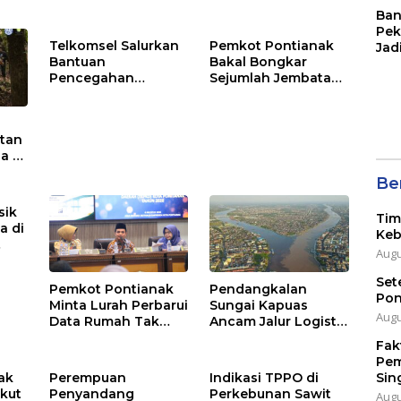
Ban
Pek
Telkomsel Salurkan
Pemkot Pontianak
Jad
Bantuan
Bakal Bongkar
Pencegahan
Sejumlah Jembatan
Dampak Kabut Asap
di Parit Tokaya
di Kalbar
utan
a di
Ber
sik
Tim
a di
Keb
Augu
p
Set
Pemkot Pontianak
Pendangkalan
Pon
Minta Lurah Perbarui
Sungai Kapuas
Augu
Data Rumah Tak
Ancam Jalur Logistik
Layak Huni
Kalbar
Fak
Pem
Sin
ak
Perempuan
Indikasi TPPO di
Ikut
Penyandang
Perkebunan Sawit
Augu