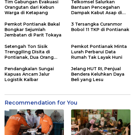
Tim Gabungan Evakuasi
Telkomsel Salurkan
Orangutan dari Kebun
Bantuan Pencegahan
Warga di Ketapang
Dampak Kabut Asap di
Kalbar
Pemkot Pontianak Bakal
3 Tersangka Curanmor
Bongkar Sejumlah
Bobol 11 TKP di Pontianak
Jembatan di Parit Tokaya
Setengah Ton Sisik
Pemkot Pontianak Minta
Trenggiling Disita di
Lurah Perbarui Data
Pontianak, Dua Orang
Rumah Tak Layak Huni
Ditangkap
Pendangkalan Sungai
Jelang HUT RI, Penjual
Kapuas Ancam Jalur
Bendera Keluhkan Daya
Logistik Kalbar
Beli yang Lesu
Recommendation for You