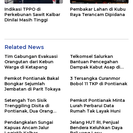
Indikasi TPPO di
Pembakar Lahan di Kubu
Perkebunan Sawit Kalbar
Raya Terancam Dipidana
Dinilai Masih Tinggi
Related News
Tim Gabungan Evakuasi
Telkomsel Salurkan
Orangutan dari Kebun
Bantuan Pencegahan
Warga di Ketapang
Dampak Kabut Asap di
Kalbar
Pemkot Pontianak Bakal
3 Tersangka Curanmor
Bongkar Sejumlah
Bobol 11 TKP di Pontianak
Jembatan di Parit Tokaya
Setengah Ton Sisik
Pemkot Pontianak Minta
Trenggiling Disita di
Lurah Perbarui Data
Pontianak, Dua Orang
Rumah Tak Layak Huni
Ditangkap
Pendangkalan Sungai
Jelang HUT RI, Penjual
Kapuas Ancam Jalur
Bendera Keluhkan Daya