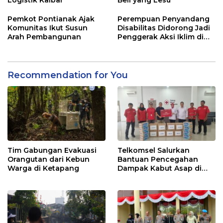
Logistik Kalbar
Beli yang Lesu
Pemkot Pontianak Ajak
Perempuan Penyandang
Komunitas Ikut Susun
Disabilitas Didorong Jadi
Arah Pembangunan
Penggerak Aksi Iklim di
Kalbar
Recommendation for You
Tim Gabungan Evakuasi
Telkomsel Salurkan
Orangutan dari Kebun
Bantuan Pencegahan
Warga di Ketapang
Dampak Kabut Asap di
Kalbar