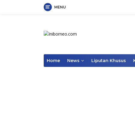
MENU
Skip
to
content
Home
News
Liputan Khusus