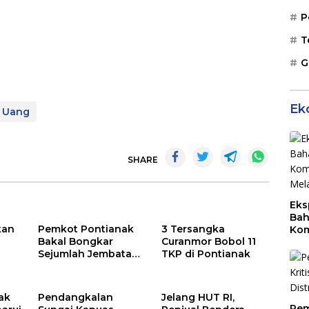
P
T
G
Ek
Uang
SHARE
Eks
Bah
kan
Pemkot Pontianak
3 Tersangka
Kom
Bakal Bongkar
Curanmor Bobol 11
Mal
Sejumlah Jembatan
TKP di Pontianak
PLB
Asap
di Parit Tokaya
ak
Pendangkalan
Jelang HUT RI,
Pem