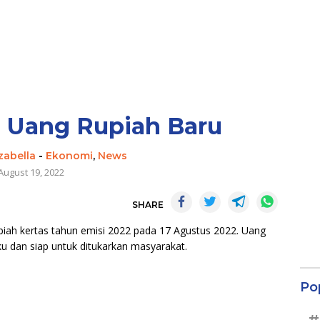
n Uang Rupiah Baru
zabella
-
Ekonomi
,
News
August 19, 2022
SHARE
Po
#