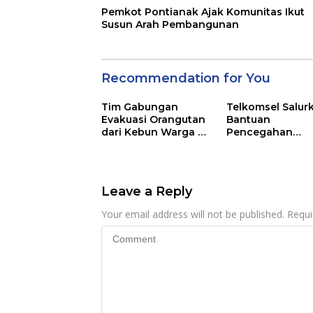
Pemkot Pontianak Ajak Komunitas Ikut
Susun Arah Pembangunan
Recommendation for You
Tim Gabungan
Telkomsel Salur
Evakuasi Orangutan
Bantuan
dari Kebun Warga di
Pencegahan
Ketapang
Dampak Kabut 
di Kalbar
Leave a Reply
Your email address will not be published.
Requi