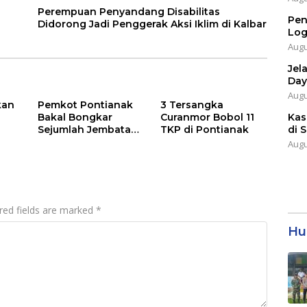
Perempuan Penyandang Disabilitas
Pen
Didorong Jadi Penggerak Aksi Iklim di Kalbar
Log
Augu
Jel
Day
Augu
kan
Pemkot Pontianak
3 Tersangka
Bakal Bongkar
Curanmor Bobol 11
Kas
Sejumlah Jembatan
TKP di Pontianak
di 
Asap
di Parit Tokaya
Augu
red fields are marked
*
Hu