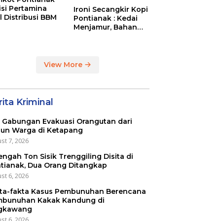
tisi Pertamina
Ironi Secangkir Kopi
l Distribusi BBM
Pontianak : Kedai
Menjamur, Bahan
Baku Masih Impor
View More
ita Kriminal
 Gabungan Evakuasi Orangutan dari
un Warga di Ketapang
st 7, 2026
engah Ton Sisik Trenggiling Disita di
tianak, Dua Orang Ditangkap
st 6, 2026
ta-fakta Kasus Pembunuhan Berencana
bunuhan Kakak Kandung di
gkawang
st 6, 2026