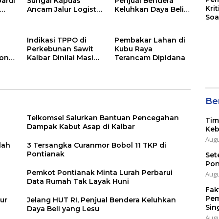
barui
Sungai Kapuas
Penjual Bendera
Kri
Ancam Jalur Logistik
Keluhkan Daya Beli
Soa
Kalbar
yang Lesu
Indikasi TPPO di
Pembakar Lahan di
Perkebunan Sawit
Kubu Raya
rong
Kalbar Dinilai Masih
Terancam Dipidana
Aksi
Tinggi
Ber
Telkomsel Salurkan Bantuan Pencegahan
Tim
Dampak Kabut Asap di Kalbar
Keb
Augu
lah
3 Tersangka Curanmor Bobol 11 TKP di
Pontianak
Set
Pon
Pemkot Pontianak Minta Lurah Perbarui
Augu
Data Rumah Tak Layak Huni
Fak
Pem
ur
Jelang HUT RI, Penjual Bendera Keluhkan
Sin
Daya Beli yang Lesu
Augu