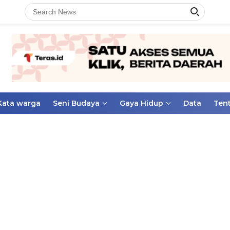
Kata warga
Seni Budaya
Gaya Hidup
Data
Ten