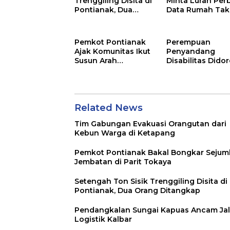
Trenggiling Disita di
Minta Lurah Per
Pontianak, Dua
Data Rumah Tak
Orang Ditangkap
Layak Huni
Pemkot Pontianak
Perempuan
Ajak Komunitas Ikut
Penyandang
Susun Arah
Disabilitas Dido
Pembangunan
Jadi Penggerak 
Iklim di Kalbar
Related News
Tim Gabungan Evakuasi Orangutan dari
Kebun Warga di Ketapang
Pemkot Pontianak Bakal Bongkar Sejum
Jembatan di Parit Tokaya
Setengah Ton Sisik Trenggiling Disita di
Pontianak, Dua Orang Ditangkap
Pendangkalan Sungai Kapuas Ancam Jal
Logistik Kalbar