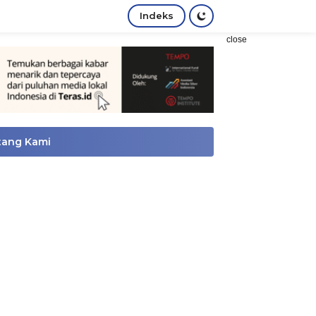
Indeks
close
tang Kami