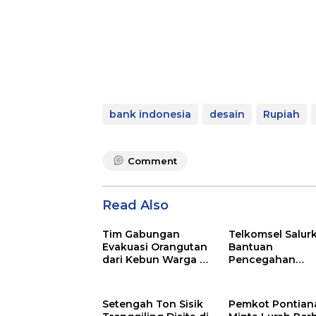
bank indonesia
desain
Rupiah
Comment
Read Also
Tim Gabungan
Telkomsel Salur
Evakuasi Orangutan
Bantuan
dari Kebun Warga di
Pencegahan
Ketapang
Dampak Kabut 
di Kalbar
Setengah Ton Sisik
Pemkot Pontian