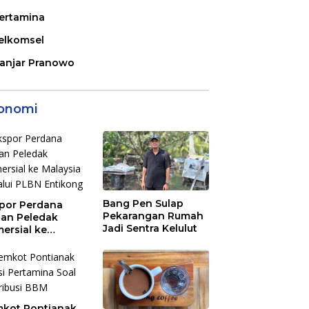
ertamina
elkomsel
anjar Pranowo
onomi
Bang Pen Sulap
por Perdana
Pekarangan Rumah
an Peledak
Jadi Sentra Kelulut
ersial ke
aysia Melalui
N Entikong
kot Pontianak