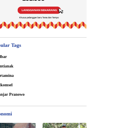
ular Tags
lbar
ntianak
rtamina
lkomsel
njar Pranowo
onomi