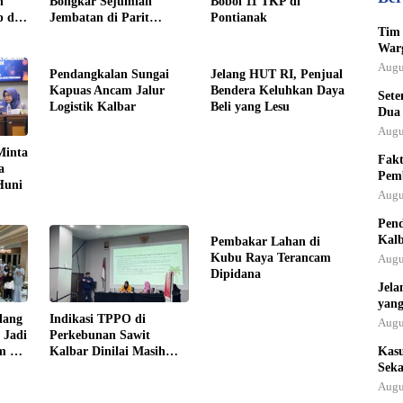
n
Bongkar Sejumlah
Bobol 11 TKP di
 di
Jembatan di Parit
Pontianak
Tim 
Tokaya
Warg
Augu
Pendangkalan Sungai
Jelang HUT RI, Penjual
Kapuas Ancam Jalur
Bendera Keluhkan Daya
Sete
Logistik Kalbar
Beli yang Lesu
Dua
Augu
Minta
Fakt
a
Pem
Huni
Augu
Pend
Kal
Pembakar Lahan di
Kubu Raya Terancam
Augu
Dipidana
Jela
yang
dang
Indikasi TPPO di
Augu
 Jadi
Perkebunan Sawit
m di
Kalbar Dinilai Masih
Kas
Tinggi
Seka
Augu