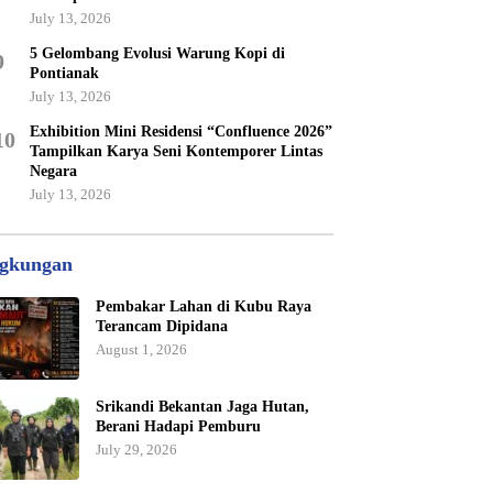
July 13, 2026
5 Gelombang Evolusi Warung Kopi di
9
Pontianak
July 13, 2026
Exhibition Mini Residensi “Confluence 2026”
10
Tampilkan Karya Seni Kontemporer Lintas
Negara
July 13, 2026
gkungan
Pembakar Lahan di Kubu Raya
Terancam Dipidana
August 1, 2026
Srikandi Bekantan Jaga Hutan,
Berani Hadapi Pemburu
July 29, 2026