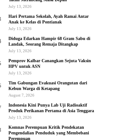
July 13, 2026
Hari Pertama Sekolah, Ayah Ramai Antar
3
Anak ke Kelas di Pontianak
July 13, 2026
Diduga Edarkan Hampir 68 Gram Sabu di
4
Landak, Seorang Remaja Ditangkap
July 13, 2026
Pemprov Kalbar Canangkan Sejuta Vaksin
5
HPV untuk ASN
July 13, 2026
Tim Gabungan Evakuasi Orangutan dari
6
Kebun Warga di Ketapang
August 7, 2026
Indonesia Kini Punya Lab Uji Radioaktif
7
Produk Perikanan Pertama di Asia Tenggara
July 13, 2026
Komnas Perempuan Kritik Pendekatan
8
Pengendalian Penduduk yang Membebani
Perempuan