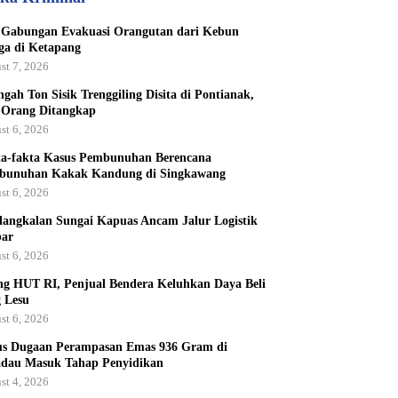
Gabungan Evakuasi Orangutan dari Kebun
a di Ketapang
st 7, 2026
ngah Ton Sisik Trenggiling Disita di Pontianak,
 Orang Ditangkap
st 6, 2026
a-fakta Kasus Pembunuhan Berencana
bunuhan Kakak Kandung di Singkawang
st 6, 2026
angkalan Sungai Kapuas Ancam Jalur Logistik
bar
st 6, 2026
ng HUT RI, Penjual Bendera Keluhkan Daya Beli
 Lesu
st 6, 2026
us Dugaan Perampasan Emas 936 Gram di
dau Masuk Tahap Penyidikan
st 4, 2026