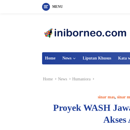
MENU
Skip
to
content
Home
News
Liputan Khusus
Kata 
Home
News
Humaniora
sinar mas
,
sinar m
Proyek WASH Jawa
Akses 