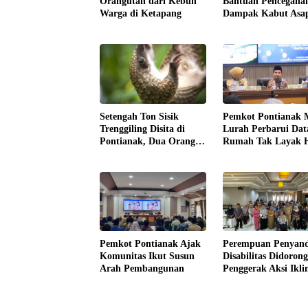
Orangutan dari Kebun
Bantuan Pencegaha
Warga di Ketapang
Dampak Kabut Asap
Kalbar
Setengah Ton Sisik
Pemkot Pontianak 
Trenggiling Disita di
Lurah Perbarui Dat
Pontianak, Dua Orang
Rumah Tak Layak 
Ditangkap
Pemkot Pontianak Ajak
Perempuan Penyan
Komunitas Ikut Susun
Disabilitas Didorong
Arah Pembangunan
Penggerak Aksi Ikli
Kalbar