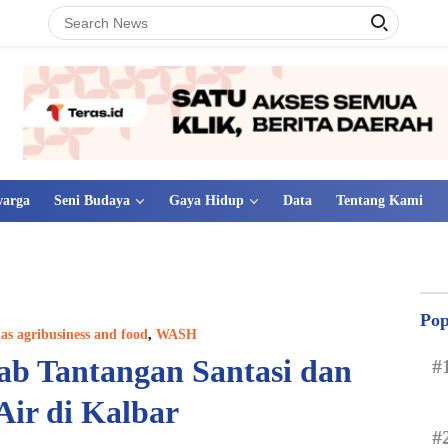
warga
Seni Budaya
Gaya Hidup
Data
Tentang Kami
Pop
as agribusiness and food
,
WASH
b Tantangan Santasi dan
#
Air di Kalbar
#