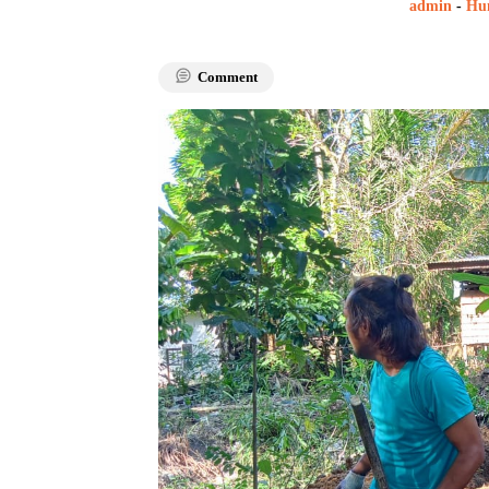
admin
-
Hu
Comment