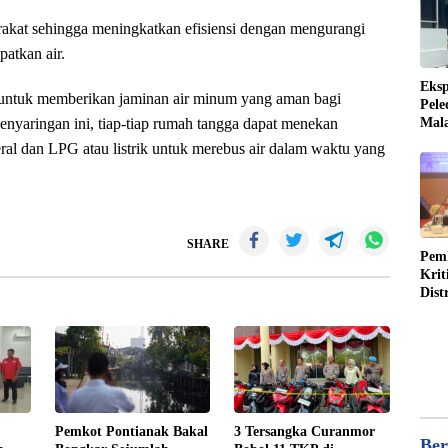
rakat sehingga meningkatkan efisiensi dengan mengurangi
atkan air.
Eksp
g untuk memberikan jaminan air minum yang aman bagi
Pele
enyaringan ini, tiap-tiap rumah tangga dapat menekan
Mala
Enti
ral dan LPG atau listrik untuk merebus air dalam waktu yang
SHARE
Pem
Krit
Dist
Pemkot Pontianak Bakal
3 Tersangka Curanmor
Ber