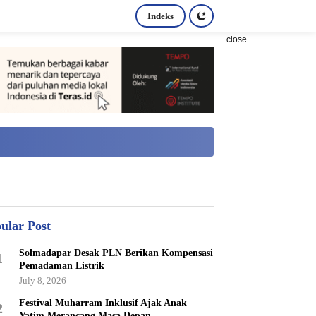
Indeks
close
ular Post
Solmadapar Desak PLN Berikan Kompensasi
1
Pemadaman Listrik
July 8, 2026
Festival Muharram Inklusif Ajak Anak
2
Yatim Merancang Masa Depan