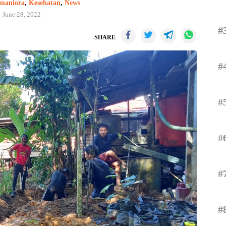
maniora
,
Kesehatan
,
News
June 28, 2022
#
SHARE
#
#
#
#
#