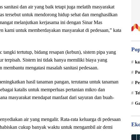
anitasi dan air yang baik tetapi juga melatih masyarakat
itas tersebut untuk mendorong hidup sehat dan menghasilkan
mangat melanjutkan kerjasama ini dengan Sinar Mas
en kami untuk memberdayakan masyarakat di pedesaan,” kata
Pop
 tangki tertutup, bidang resapan (kebun), sistem pipa yang
 terpisah. Sistem ini tidak hanya memiliki biaya yang
ka
an membantu mengatasi masalah sanitasi pedesaan.
Po
 meningkatkan hasil tanaman pangan, terutama untuk tanaman
Pe
 sebagai katalis untuk memperluas pertanian mikro dan
Te
ana masyarakat mendapat manfaat dari sayuran dan buah-
Ga
enyediakan air yang mengalir. Rata-rata keluarga di pedesaan
Ek
ghabiskan cukup banyak waktu untuk mengambil air demi