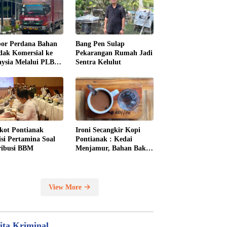
or Perdana Bahan
Bang Pen Sulap
dak Komersial ke
Pekarangan Rumah Jadi
ysia Melalui PLBN
Sentra Kelulut
kong
kot Pontianak
Ironi Secangkir Kopi
isi Pertamina Soal
Pontianak : Kedai
ribusi BBM
Menjamur, Bahan Baku
Masih Impor
View More
ita Kriminal