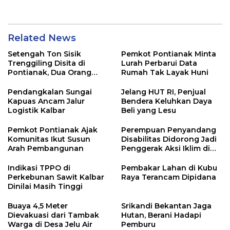
SPBU Kalbar
Entikong
Related News
Setengah Ton Sisik
Pemkot Pontianak Minta
Trenggiling Disita di
Lurah Perbarui Data
Pontianak, Dua Orang
Rumah Tak Layak Huni
Ditangkap
Pendangkalan Sungai
Jelang HUT RI, Penjual
Kapuas Ancam Jalur
Bendera Keluhkan Daya
Logistik Kalbar
Beli yang Lesu
Pemkot Pontianak Ajak
Perempuan Penyandang
Komunitas Ikut Susun
Disabilitas Didorong Jadi
Arah Pembangunan
Penggerak Aksi Iklim di
Kalbar
Indikasi TPPO di
Pembakar Lahan di Kubu
Perkebunan Sawit Kalbar
Raya Terancam Dipidana
Dinilai Masih Tinggi
Buaya 4,5 Meter
Srikandi Bekantan Jaga
Dievakuasi dari Tambak
Hutan, Berani Hadapi
Warga di Desa Jelu Air
Pemburu