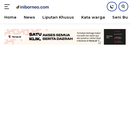
Home
News
Liputan Khusus
Kata warga
Seni Bu
Skip
to
content