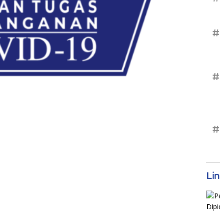
#
#
#
Li