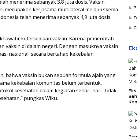
telah menerima sebanyak 3,8 juta dosis. Vaksin
P
ini merupakan kerjasama multilateral melalui skema
 Indonesia telah menerima sebanyak 4,9 juta dosis
T
G
 khawatir ketersediaan vaksin. Karena pemerintah
 vaksin di dalam negeri. Dengan masuknya vaksin
Ek
nasi nasional, secara bertahap kekebalan
kan, bahwa vaksin bukan sebuah formula ajaib yang
lama kekebalan komunitas belum terbentuk,
tokol kesehatan dalam kegiatan sehari-hari. Tidak
Eks
Bah
esehatan,” pungkas Wiku.
Kom
Mal
PLB
Pem