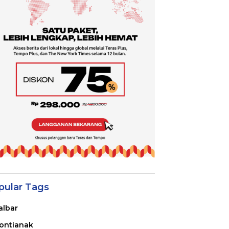
pular Tags
albar
ontianak