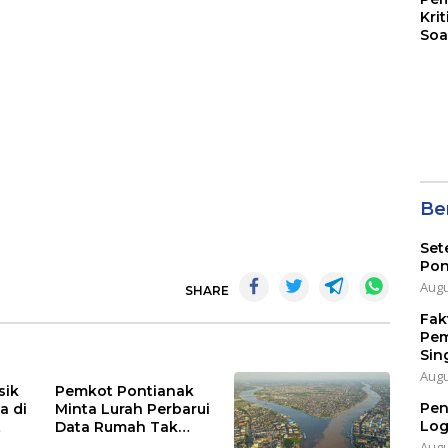
Kri
Soa
Ber
Set
Pon
Augu
SHARE
Fak
Pem
Sin
Augu
sik
Pemkot Pontianak
Pen
a di
Minta Lurah Perbarui
Log
Data Rumah Tak
p
Layak Huni
Augu