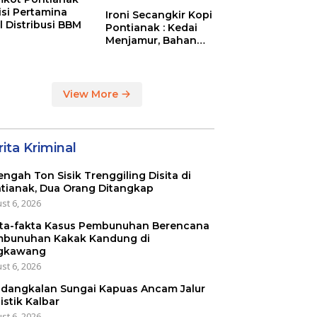
tisi Pertamina
Ironi Secangkir Kopi
l Distribusi BBM
Pontianak : Kedai
Menjamur, Bahan
Baku Masih Impor
View More
ita Kriminal
engah Ton Sisik Trenggiling Disita di
tianak, Dua Orang Ditangkap
st 6, 2026
ta-fakta Kasus Pembunuhan Berencana
bunuhan Kakak Kandung di
gkawang
st 6, 2026
dangkalan Sungai Kapuas Ancam Jalur
istik Kalbar
st 6, 2026