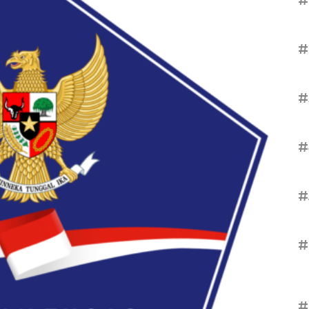
#
#
#
#
#
#