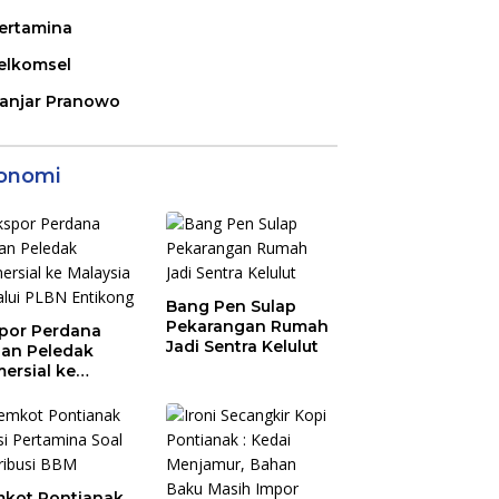
ertamina
elkomsel
anjar Pranowo
onomi
Bang Pen Sulap
Pekarangan Rumah
por Perdana
Jadi Sentra Kelulut
an Peledak
ersial ke
aysia Melalui
N Entikong
kot Pontianak