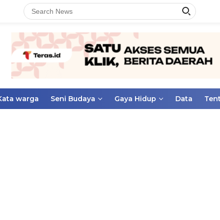
Kata warga
Seni Budaya
Gaya Hidup
Data
Ten