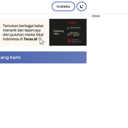
Indeks
close
tang Kami