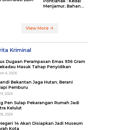
Pontianak : Kedai
Menjamur, Bahan
Baku Masih Impor
View More
ita Kriminal
us Dugaan Perampasan Emas 936 Gram
Sekadau Masuk Tahap Penyidikan
st 4, 2026
kandi Bekantan Jaga Hutan, Berani
api Pemburu
29, 2026
g Pen Sulap Pekarangan Rumah Jadi
tra Kelulut
28, 2026
Negeri 14 Akan Disiapkan Jadi Museum
arah Kota