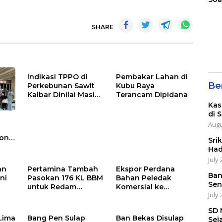
SHARE
Indikasi TPPO di
Pembakar Lahan di
Ber
Perkebunan Sawit
Kubu Raya
Kalbar Dinilai Masih
Terancam Dipidana
Tinggi
Kas
di 
Augu
rong
Sri
Aksi
Had
July 
an
Pertamina Tambah
Ekspor Perdana
Ban
ni
Pasokan 176 KL BBM
Bahan Peledak
Sen
u
untuk Redam
Komersial ke
July 
Antrean di SPBU
Malaysia Melalui
Kalbar
PLBN Entikong
SD 
Lima
Bang Pen Sulap
Ban Bekas Disulap
Sej