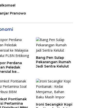
elkomsel
anjar Pranowo
onomi
Bang Pen Sulap
Pekarangan Rumah
por Perdana
Jadi Sentra Kelulut
an Peledak
ersial ke
aysia Melalui
N Entikong
kot Pontianak
tisi Pertamina
Ironi Secangkir Kopi
l Distribusi BBM