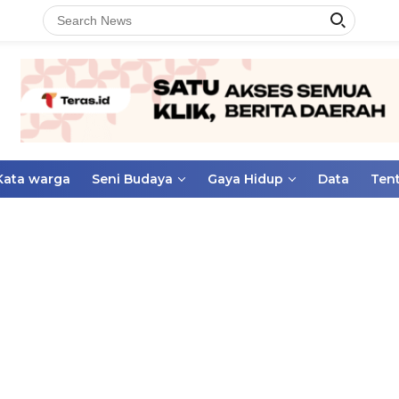
Kata warga
Seni Budaya
Gaya Hidup
Data
Ten