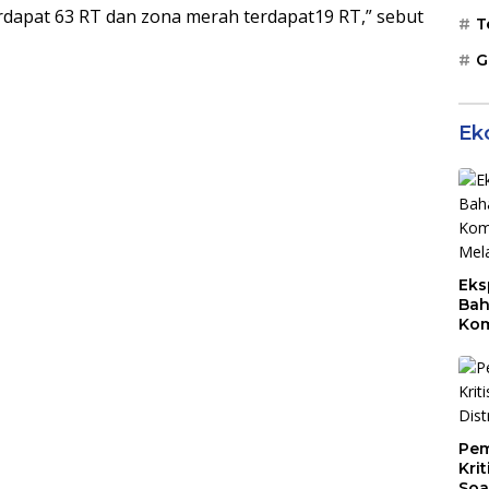
rdapat 63 RT dan zona merah terdapat19 RT,” sebut
T
G
Ek
Eks
Bah
Kom
Mal
PLB
Pem
Kri
Soa