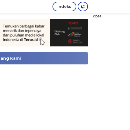
Indeks
close
tang Kami