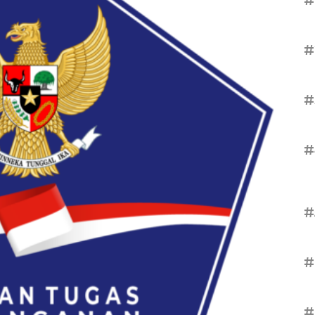
#
#
#
#
#
#