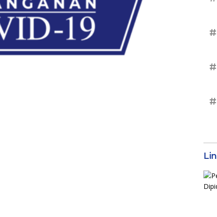
#
#
#
Li