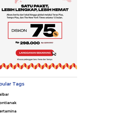
pular Tags
albar
ontianak
ertamina