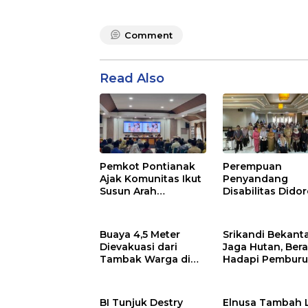
Comment
Read Also
Pemkot Pontianak
Perempuan
Ajak Komunitas Ikut
Penyandang
Susun Arah
Disabilitas Dido
Pembangunan
Jadi Penggerak 
Iklim di Kalbar
Buaya 4,5 Meter
Srikandi Bekant
Dievakuasi dari
Jaga Hutan, Bera
Tambak Warga di
Hadapi Pembur
Desa Jelu Air
BI Tunjuk Destry
Elnusa Tambah 