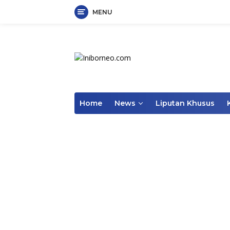
MENU
Skip
to
content
Home
News
Liputan Khusus