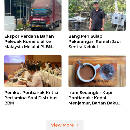
Ekspor Perdana Bahan
Bang Pen Sulap
Peledak Komersial ke
Pekarangan Rumah Jadi
Malaysia Melalui PLBN
Sentra Kelulut
Entikong
Pemkot Pontianak Kritisi
Ironi Secangkir Kopi
Pertamina Soal Distribusi
Pontianak : Kedai
BBM
Menjamur, Bahan Baku
Masih Impor
View More