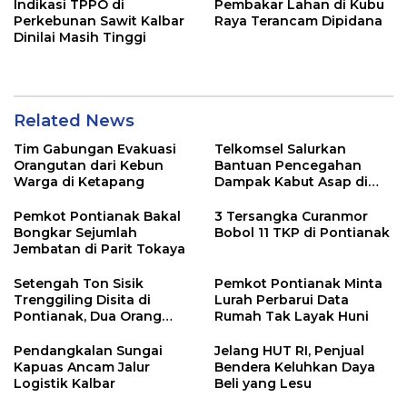
Indikasi TPPO di
Pembakar Lahan di Kubu
Perkebunan Sawit Kalbar
Raya Terancam Dipidana
Dinilai Masih Tinggi
Related News
Tim Gabungan Evakuasi
Telkomsel Salurkan
Orangutan dari Kebun
Bantuan Pencegahan
Warga di Ketapang
Dampak Kabut Asap di
Kalbar
Pemkot Pontianak Bakal
3 Tersangka Curanmor
Bongkar Sejumlah
Bobol 11 TKP di Pontianak
Jembatan di Parit Tokaya
Setengah Ton Sisik
Pemkot Pontianak Minta
Trenggiling Disita di
Lurah Perbarui Data
Pontianak, Dua Orang
Rumah Tak Layak Huni
Ditangkap
Pendangkalan Sungai
Jelang HUT RI, Penjual
Kapuas Ancam Jalur
Bendera Keluhkan Daya
Logistik Kalbar
Beli yang Lesu