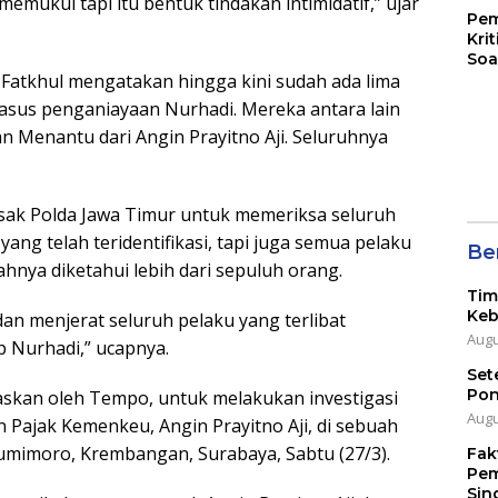
emukul tapi itu bentuk tindakan intimidatif,” ujar
Pem
Kri
Soa
, Fatkhul mengatakan hingga kini sudah ada lima
kasus penganiayaan Nurhadi. Mereka antara lain
n Menantu dari Angin Prayitno Aji. Seluruhnya
esak Polda Jawa Timur untuk memeriksa seluruh
ang telah teridentifikasi, tapi juga semua pelaku
Ber
hnya diketahui lebih dari sepuluh orang.
Tim
Keb
an menjerat seluruh pelaku yang terlibat
Augu
 Nurhadi,” ucapnya.
Set
Pon
gaskan oleh Tempo, untuk melakukan investigasi
Augu
 Pajak Kemenkeu, Angin Prayitno Aji, di sebuah
mimoro, Krembangan, Surabaya, Sabtu (27/3).
Fak
Pem
Sin