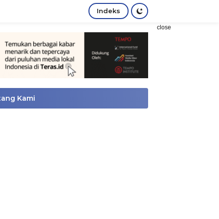
Indeks
close
tang Kami