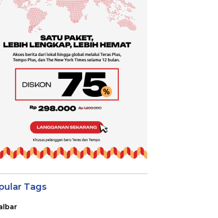
pular Tags
albar