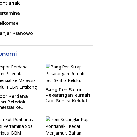
ontianak
ertamina
elkomsel
anjar Pranowo
onomi
Bang Pen Sulap
Pekarangan Rumah
por Perdana
Jadi Sentra Kelulut
an Peledak
ersial ke
aysia Melalui
N Entikong