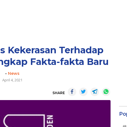
us Kekerasan Terhadap
ngkap Fakta-fakta Baru
-
News
April 4, 2021
SHARE
Po
#