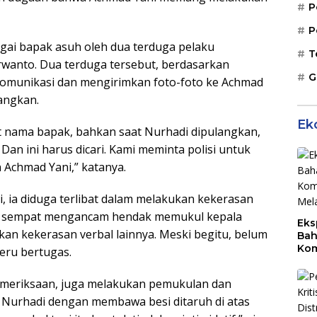
P
P
agai bapak asuh oleh dua terduga pelaku
T
rwanto. Dua terduga tersebut, berdasarkan
G
komunikasi dan mengirimkan foto-foto ke Achmad
langkan.
Ek
 nama bapak, bahkan saat Nurhadi dipulangkan,
Dan ini harus dicari. Kami meminta polisi untuk
 Achmad Yani,” katanya.
, ia diduga terlibat dalam melakukan kekerasan
ga sempat mengancam hendak memukul kepala
Eks
kan kekerasan verbal lainnya. Meski begitu, belum
Bah
Kom
eru bertugas.
Mal
PLB
emeriksaan, juga melakukan pemukulan dan
 Nurhadi dengan membawa besi ditaruh di atas