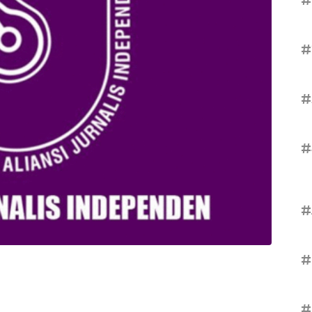
#
#
#
#
#
#