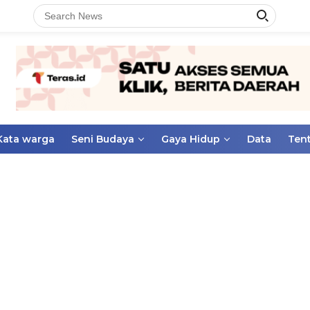
Kata warga
Seni Budaya
Gaya Hidup
Data
Ten