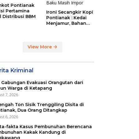
kot Pontianak
tisi Pertamina
Ironi Secangkir Kopi
l Distribusi BBM
Pontianak : Kedai
Menjamur, Bahan
Baku Masih Impor
View More
ita Kriminal
 Gabungan Evakuasi Orangutan dari
un Warga di Ketapang
st 7, 2026
engah Ton Sisik Trenggiling Disita di
tianak, Dua Orang Ditangkap
st 6, 2026
ta-fakta Kasus Pembunuhan Berencana
bunuhan Kakak Kandung di
gkawang