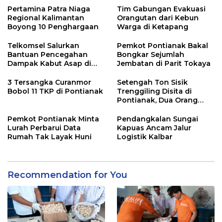
Pertamina Patra Niaga
Tim Gabungan Evakuasi
Regional Kalimantan
Orangutan dari Kebun
Boyong 10 Penghargaan
Warga di Ketapang
Telkomsel Salurkan
Pemkot Pontianak Bakal
Bantuan Pencegahan
Bongkar Sejumlah
Dampak Kabut Asap di
Jembatan di Parit Tokaya
Kalbar
3 Tersangka Curanmor
Setengah Ton Sisik
Bobol 11 TKP di Pontianak
Trenggiling Disita di
Pontianak, Dua Orang
Ditangkap
Pemkot Pontianak Minta
Pendangkalan Sungai
Lurah Perbarui Data
Kapuas Ancam Jalur
Rumah Tak Layak Huni
Logistik Kalbar
Recommendation for You