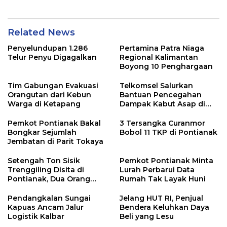
Related News
Penyelundupan 1.286
Pertamina Patra Niaga
Telur Penyu Digagalkan
Regional Kalimantan
Boyong 10 Penghargaan
Tim Gabungan Evakuasi
Telkomsel Salurkan
Orangutan dari Kebun
Bantuan Pencegahan
Warga di Ketapang
Dampak Kabut Asap di
Kalbar
Pemkot Pontianak Bakal
3 Tersangka Curanmor
Bongkar Sejumlah
Bobol 11 TKP di Pontianak
Jembatan di Parit Tokaya
Setengah Ton Sisik
Pemkot Pontianak Minta
Trenggiling Disita di
Lurah Perbarui Data
Pontianak, Dua Orang
Rumah Tak Layak Huni
Ditangkap
Pendangkalan Sungai
Jelang HUT RI, Penjual
Kapuas Ancam Jalur
Bendera Keluhkan Daya
Logistik Kalbar
Beli yang Lesu