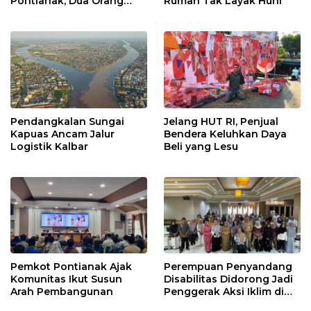
Pontianak, Dua Orang
Rumah Tak Layak Huni
Ditangkap
Pendangkalan Sungai
Jelang HUT RI, Penjual
Kapuas Ancam Jalur
Bendera Keluhkan Daya
Logistik Kalbar
Beli yang Lesu
Pemkot Pontianak Ajak
Perempuan Penyandang
Komunitas Ikut Susun
Disabilitas Didorong Jadi
Arah Pembangunan
Penggerak Aksi Iklim di
Kalbar