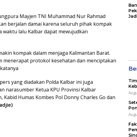
Ban
Pek
njungpura Mayjen TNI Muhammad Nur Rahmad
Jad
kan berjalan damai karena seluruh pihak kompak
a waktu lalu Kalbar dapat mewujudkan
semakin kompak dalam menjaga Kalimantan Barat.
m menerapat protokol kesehatan dan menciptakan
 katanya
Ber
Tim
ers yang diadakan Polda Kalbar ini juga
Keb
an narasumber Ketua KPU Provinsi Kalbar
Augu
, Kabid Humas Kombes Pol Donny Charles Go dan
Set
adjie)
Pon
Augu
Fak
Pem
Sin