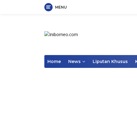
MENU
Skip
to
content
Home
News
Liputan Khusus