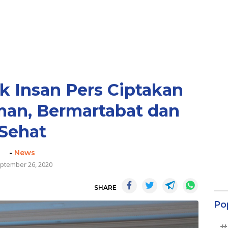
ak Insan Pers Ciptakan
man, Bermartabat dan
Sehat
-
News
ptember 26, 2020
SHARE
Po
#