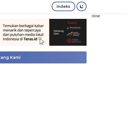
Indeks
close
tang Kami