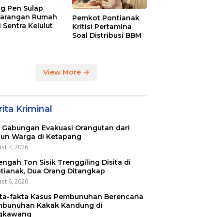
g Pen Sulap
arangan Rumah
Pemkot Pontianak
i Sentra Kelulut
Kritisi Pertamina
Soal Distribusi BBM
View More
ita Kriminal
 Gabungan Evakuasi Orangutan dari
un Warga di Ketapang
st 7, 2026
engah Ton Sisik Trenggiling Disita di
tianak, Dua Orang Ditangkap
st 6, 2026
ta-fakta Kasus Pembunuhan Berencana
bunuhan Kakak Kandung di
gkawang