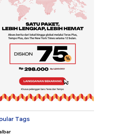
pular Tags
albar