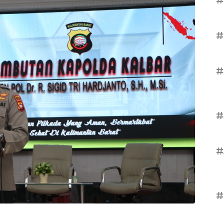
#
#
#
#
#