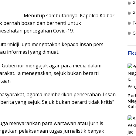
P
P
Menutup sambutannya, Kapolda Kalbar
ak pernah bosan dan berhenti untuk
T
kesehatan pencegahan Covid-19.
G
Sutarmidji juga mengatakan kepada insan pers
au informasi yang dimuat.
Ek
ni, Gubernur mengajak agar para media dalam
akat. Ia menegaskan, sejuk bukan berarti
taan.
 masyarakat, agama memberikan pencerahan. Insan
Per
Nia
erita yang sejuk. Sejuk bukan berarti tidak kritis”
Kal
10 
juga menyarankan para wartawan atau jurnlis
ngatkan pelaksanaan tugas jurnalistik banyak