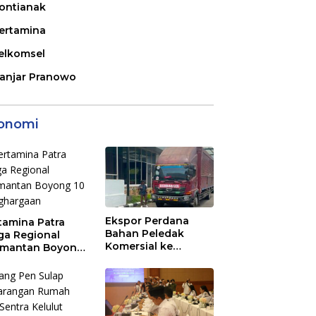
ontianak
ertamina
elkomsel
anjar Pranowo
onomi
Ekspor Perdana
tamina Patra
Bahan Peledak
ga Regional
Komersial ke
imantan Boyong
Malaysia Melalui
Penghargaan
PLBN Entikong