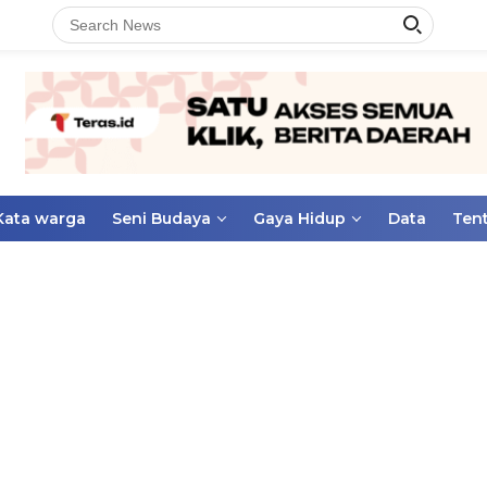
Kata warga
Seni Budaya
Gaya Hidup
Data
Ten