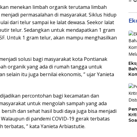
G
 akan menekan limbah organik terutama limbah
menjadi permasalahan di masyarakat. Siklus hidup
Ek
ulai dari telur sampai ke lalat dewasa. Seekor lalat
butir telur. Sedangkan untuk mendapatkan 1 gram
SF. Untuk 1 gram telur, akan mampu menghasilkan
 menjadi solusi bagi masyarakat kota Pontianak
Eks
h organik yang ada di rumah tangga untuk
Bah
selain itu juga bernilai ekonomis, ” ujar Yanieta
Kom
Mal
PLB
a dijadikan percontohan bagi kecamatan dan
masyarakat untuk mengolah sampah yang ada
Pem
 bersih dan sehat hasil budi daya juga bisa menjadi
Kri
 Walaupun di pandemi COVID-19 gerak terbatas
Soa
 terbatas, ” kata Yanieta Arbiastutie.