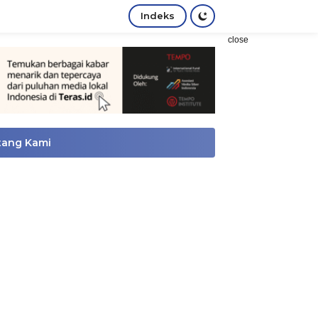
Indeks
close
tang Kami