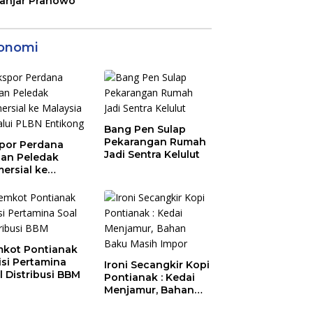
anjar Pranowo
onomi
Bang Pen Sulap
Pekarangan Rumah
por Perdana
Jadi Sentra Kelulut
an Peledak
ersial ke
aysia Melalui
N Entikong
kot Pontianak
tisi Pertamina
Ironi Secangkir Kopi
l Distribusi BBM
Pontianak : Kedai
Menjamur, Bahan
Baku Masih Impor