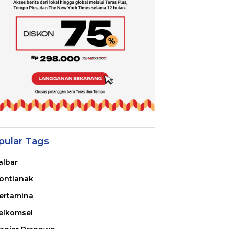
pular Tags
albar
ontianak
ertamina
elkomsel