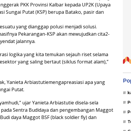
enggerak PKK Provinsi Kalbar kepada UP2K (Upaya
i Sungai Putat (KSP) berupa Batako, pasir dan
suatu yang dianggap polusi menjadi solusi.
masifnya Pekarangan-KSP akan mewujudkan cita2-
yendat jalannya.
asi logika yang kita temukan sejauh riset selama
sektor yang saling bertaut (siklus format alam),”
Po
k, Yanieta Arbiastutiemengapreasiasi apa yang
ngai Putat.
k
yamhudi,” ujar Yanieta Arbiastutie disela-sela
P
tas pada Sentra Budidaya dan pengembangan Maggot
P
Budi daya Maggot BSF (black soldier fly) dan
T