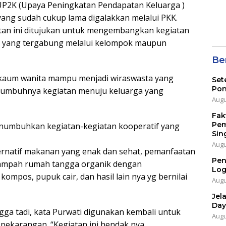
 UP2K (Upaya Peningkatan Pendapatan Keluarga )
ang sudah cukup lama digalakkan melalui PKK.
iatan ini ditujukan untuk mengembangkan kegiatan
a yang tergabung melalui kelompok maupun
Ber
 kaum wanita mampu menjadi wiraswasta yang
Set
Pon
tumbuhnya kegiatan menuju keluarga yang
Augu
Fak
Pem
numbuhkan kegiatan-kegiatan kooperatif yang
Sin
Augu
ternatif makanan yang enak dan sehat, pemanfaatan
Pen
sampah rumah tangga organik dengan
Log
mpos, pupuk cair, dan hasil lain nya yg bernilai
Augu
Jel
Day
gga tadi, kata Purwati digunakan kembali untuk
Augu
ekarangan. “Kegiatan ini hendak nya