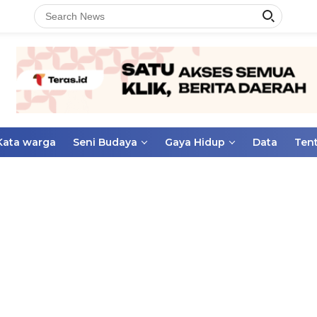
Kata warga
Seni Budaya
Gaya Hidup
Data
Ten