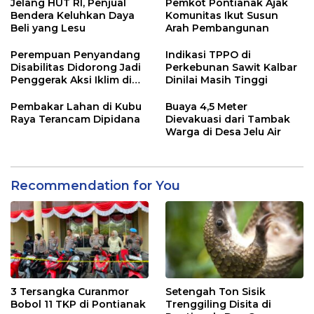
Jelang HUT RI, Penjual
Pemkot Pontianak Ajak
Bendera Keluhkan Daya
Komunitas Ikut Susun
Beli yang Lesu
Arah Pembangunan
Perempuan Penyandang
Indikasi TPPO di
Disabilitas Didorong Jadi
Perkebunan Sawit Kalbar
Penggerak Aksi Iklim di
Dinilai Masih Tinggi
Kalbar
Pembakar Lahan di Kubu
Buaya 4,5 Meter
Raya Terancam Dipidana
Dievakuasi dari Tambak
Warga di Desa Jelu Air
Recommendation for You
3 Tersangka Curanmor
Setengah Ton Sisik
Bobol 11 TKP di Pontianak
Trenggiling Disita di