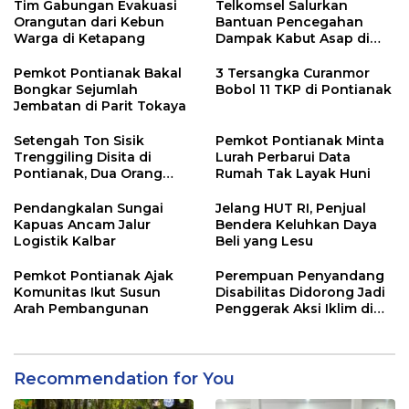
Tim Gabungan Evakuasi
Telkomsel Salurkan
Orangutan dari Kebun
Bantuan Pencegahan
Warga di Ketapang
Dampak Kabut Asap di
Kalbar
Pemkot Pontianak Bakal
3 Tersangka Curanmor
Bongkar Sejumlah
Bobol 11 TKP di Pontianak
Jembatan di Parit Tokaya
Setengah Ton Sisik
Pemkot Pontianak Minta
Trenggiling Disita di
Lurah Perbarui Data
Pontianak, Dua Orang
Rumah Tak Layak Huni
Ditangkap
Pendangkalan Sungai
Jelang HUT RI, Penjual
Kapuas Ancam Jalur
Bendera Keluhkan Daya
Logistik Kalbar
Beli yang Lesu
Pemkot Pontianak Ajak
Perempuan Penyandang
Komunitas Ikut Susun
Disabilitas Didorong Jadi
Arah Pembangunan
Penggerak Aksi Iklim di
Kalbar
Recommendation for You