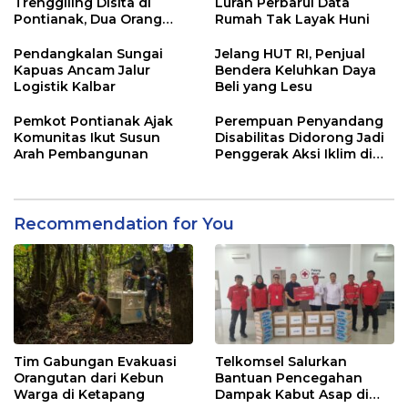
Trenggiling Disita di
Lurah Perbarui Data
Pontianak, Dua Orang
Rumah Tak Layak Huni
Ditangkap
Pendangkalan Sungai
Jelang HUT RI, Penjual
Kapuas Ancam Jalur
Bendera Keluhkan Daya
Logistik Kalbar
Beli yang Lesu
Pemkot Pontianak Ajak
Perempuan Penyandang
Komunitas Ikut Susun
Disabilitas Didorong Jadi
Arah Pembangunan
Penggerak Aksi Iklim di
Kalbar
Recommendation for You
Tim Gabungan Evakuasi
Telkomsel Salurkan
Orangutan dari Kebun
Bantuan Pencegahan
Warga di Ketapang
Dampak Kabut Asap di