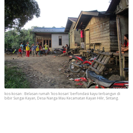
kos-kosan : Belasan rumah 'kos-kosan' berfondasi kayu terbangun di
bibir Sungai Kayan, Desa Nanga Mau Kecamatan Kayan Hilir, Sintang.