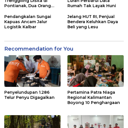
Trenggiling Disita di
Lurah Perbarui Data
Pontianak, Dua Orang
Rumah Tak Layak Huni
Ditangkap
Pendangkalan Sungai
Jelang HUT RI, Penjual
Kapuas Ancam Jalur
Bendera Keluhkan Daya
Logistik Kalbar
Beli yang Lesu
Recommendation for You
Penyelundupan 1.286
Pertamina Patra Niaga
Telur Penyu Digagalkan
Regional Kalimantan
Boyong 10 Penghargaan