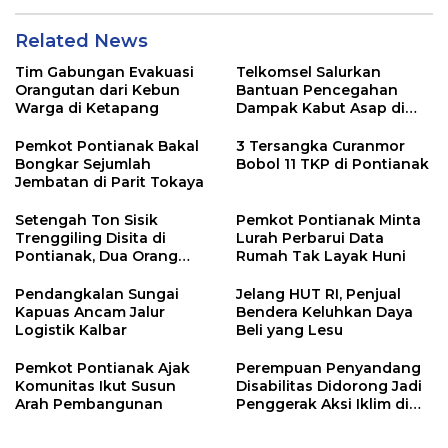
Related News
Tim Gabungan Evakuasi
Telkomsel Salurkan
Orangutan dari Kebun
Bantuan Pencegahan
Warga di Ketapang
Dampak Kabut Asap di
Kalbar
Pemkot Pontianak Bakal
3 Tersangka Curanmor
Bongkar Sejumlah
Bobol 11 TKP di Pontianak
Jembatan di Parit Tokaya
Setengah Ton Sisik
Pemkot Pontianak Minta
Trenggiling Disita di
Lurah Perbarui Data
Pontianak, Dua Orang
Rumah Tak Layak Huni
Ditangkap
Pendangkalan Sungai
Jelang HUT RI, Penjual
Kapuas Ancam Jalur
Bendera Keluhkan Daya
Logistik Kalbar
Beli yang Lesu
Pemkot Pontianak Ajak
Perempuan Penyandang
Komunitas Ikut Susun
Disabilitas Didorong Jadi
Arah Pembangunan
Penggerak Aksi Iklim di
Kalbar