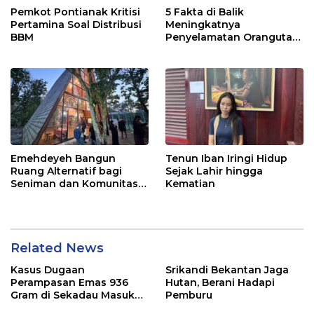
Pemkot Pontianak Kritisi
5 Fakta di Balik
Pertamina Soal Distribusi
Meningkatnya
BBM
Penyelamatan Orangutan
di Kalbar
Emehdeyeh Bangun
Tenun Iban Iringi Hidup
Ruang Alternatif bagi
Sejak Lahir hingga
Seniman dan Komunitas
Kematian
Kreatif
Related News
Kasus Dugaan
Srikandi Bekantan Jaga
Perampasan Emas 936
Hutan, Berani Hadapi
Gram di Sekadau Masuk
Pemburu
Tahap Penyidikan