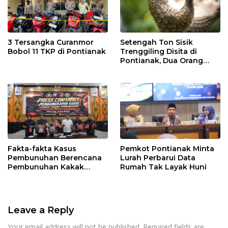
3 Tersangka Curanmor
Setengah Ton Sisik
Bobol 11 TKP di Pontianak
Trenggiling Disita di
Pontianak, Dua Orang
Ditangkap
Fakta-fakta Kasus
Pemkot Pontianak Minta
Pembunuhan Berencana
Lurah Perbarui Data
Pembunuhan Kakak
Rumah Tak Layak Huni
Kandung di Singkawang
Leave a Reply
Your email address will not be published.
Required fields are