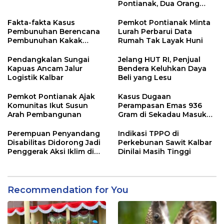
Pontianak, Dua Orang
Ditangkap
Fakta-fakta Kasus
Pemkot Pontianak Minta
Pembunuhan Berencana
Lurah Perbarui Data
Pembunuhan Kakak
Rumah Tak Layak Huni
Kandung di Singkawang
Pendangkalan Sungai
Jelang HUT RI, Penjual
Kapuas Ancam Jalur
Bendera Keluhkan Daya
Logistik Kalbar
Beli yang Lesu
Pemkot Pontianak Ajak
Kasus Dugaan
Komunitas Ikut Susun
Perampasan Emas 936
Arah Pembangunan
Gram di Sekadau Masuk
Tahap Penyidikan
Perempuan Penyandang
Indikasi TPPO di
Disabilitas Didorong Jadi
Perkebunan Sawit Kalbar
Penggerak Aksi Iklim di
Dinilai Masih Tinggi
Kalbar
Recommendation for You