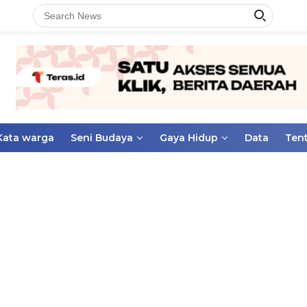
Kata warga
Seni Budaya
Gaya Hidup
Data
Ten