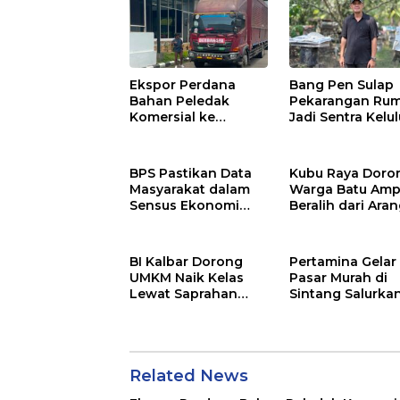
Ekspor Perdana
Bang Pen Sulap
Bahan Peledak
Pekarangan Ru
Komersial ke
Jadi Sentra Kelul
Malaysia Melalui
PLBN Entikong
BPS Pastikan Data
Kubu Raya Doro
Masyarakat dalam
Warga Batu Amp
Sensus Ekonomi
Beralih dari Ara
2026 Aman
Bakau ke Kelapa
Genjah
BI Kalbar Dorong
Pertamina Gelar
UMKM Naik Kelas
Pasar Murah di
Lewat Saprahan
Sintang Salurka
Katulistiwa 2026 di
1.000 Paket
Pontianak
Sembako
Related News