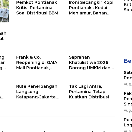
Pemkot Pontianak
Ironi Secangkir Kopi
Kri
Kritisi Pertamina
Pontianak : Kedai
Soa
Soal Distribusi BBM
Menjamur, Bahan
Baku Masih Impor
mah
ut
ng
Frank & Co.
Saprahan
Ber
ar
Reopening di GAIA
Khatulistiwa 2026
ng
Mall Pontianak,
Dorong UMKM dan
Set
Hadirkan Signature
Pariwisata Kalbar
Pon
Diamond Frank Fire
Naik Kelas
Augu
Rute Penerbangan
Tak Lagi Antre,
Langsung
Pertamina Tetap
Fak
n
Katapang-Jakarta
Kuatkan Distribusi
Pem
Ditargetkan Juni
Sin
2026
Augu
Pen
Log
Augu