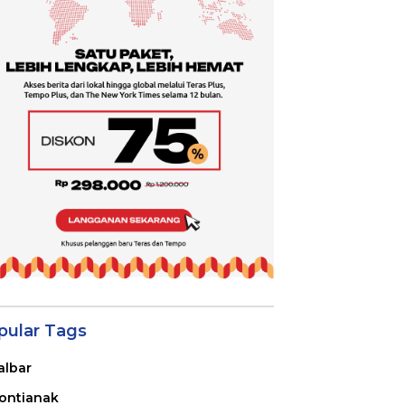
pular Tags
albar
ontianak