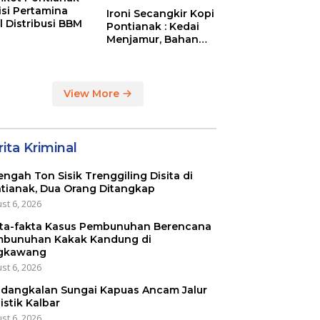
tisi Pertamina
Ironi Secangkir Kopi
l Distribusi BBM
Pontianak : Kedai
Menjamur, Bahan
Baku Masih Impor
View More
ita Kriminal
engah Ton Sisik Trenggiling Disita di
tianak, Dua Orang Ditangkap
st 6, 2026
ta-fakta Kasus Pembunuhan Berencana
bunuhan Kakak Kandung di
gkawang
st 6, 2026
dangkalan Sungai Kapuas Ancam Jalur
istik Kalbar
st 6, 2026