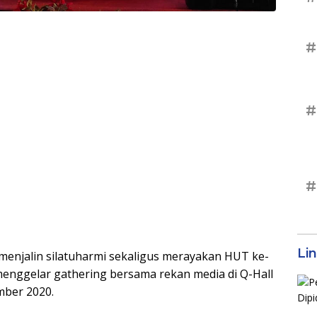
#
#
#
Li
menjalin silatuharmi sekaligus merayakan HUT ke-
 menggelar gathering bersama rekan media di Q-Hall
mber 2020.