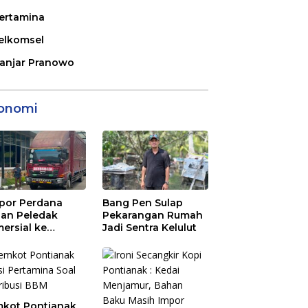
ertamina
elkomsel
anjar Pranowo
onomi
por Perdana
Bang Pen Sulap
an Peledak
Pekarangan Rumah
ersial ke
Jadi Sentra Kelulut
aysia Melalui
N Entikong
kot Pontianak