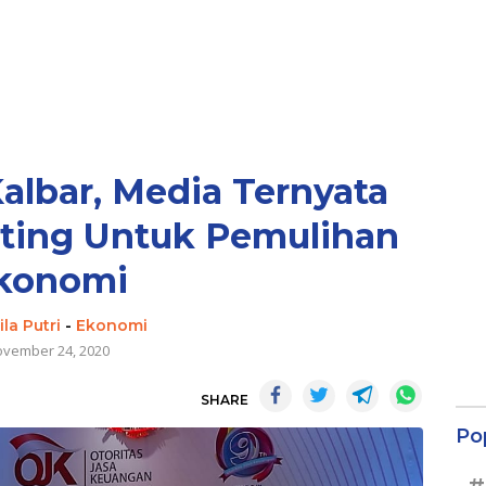
albar, Media Ternyata
ting Untuk Pemulihan
konomi
la Putri
-
Ekonomi
vember 24, 2020
SHARE
Po
#