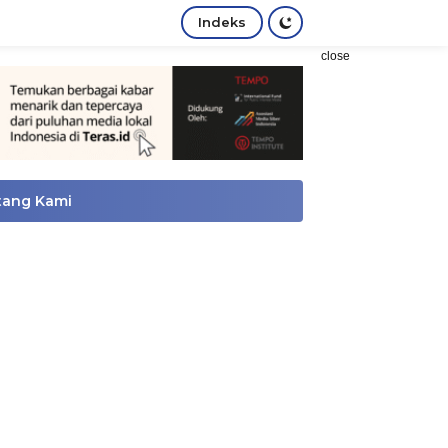
Indeks
close
tang Kami