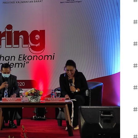
#
#
#
#
#
#