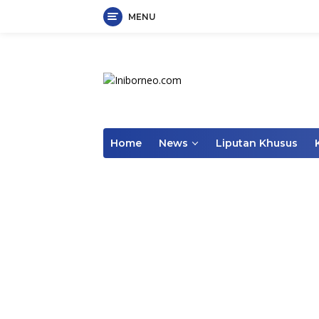
MENU
Skip
to
content
Home
News
Liputan Khusus