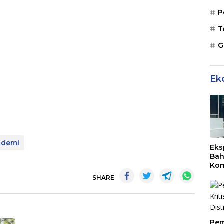
P
T
G
Ek
ndemi
Eks
Bah
Kom
Mal
SHARE
PLB
Pem