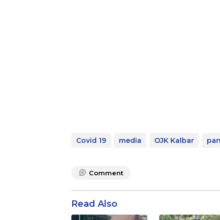
Covid 19
media
OJK Kalbar
pa
Comment
Read Also