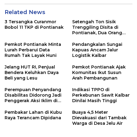
Related News
3 Tersangka Curanmor
Setengah Ton Sisik
Bobol 11 TKP di Pontianak
Trenggiling Disita di
Pontianak, Dua Orang
Ditangkap
Pemkot Pontianak Minta
Pendangkalan Sungai
Lurah Perbarui Data
Kapuas Ancam Jalur
Rumah Tak Layak Huni
Logistik Kalbar
Jelang HUT RI, Penjual
Pemkot Pontianak Ajak
Bendera Keluhkan Daya
Komunitas Ikut Susun
Beli yang Lesu
Arah Pembangunan
Perempuan Penyandang
Indikasi TPPO di
Disabilitas Didorong Jadi
Perkebunan Sawit Kalbar
Penggerak Aksi Iklim di
Dinilai Masih Tinggi
Kalbar
Pembakar Lahan di Kubu
Buaya 4,5 Meter
Raya Terancam Dipidana
Dievakuasi dari Tambak
Warga di Desa Jelu Air