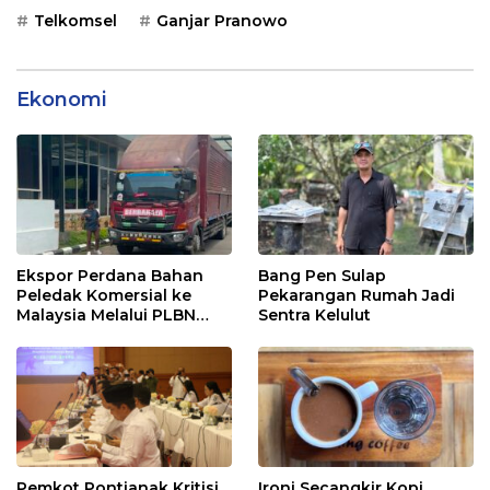
Telkomsel
Ganjar Pranowo
Ekonomi
Ekspor Perdana Bahan
Bang Pen Sulap
Peledak Komersial ke
Pekarangan Rumah Jadi
Malaysia Melalui PLBN
Sentra Kelulut
Entikong
Pemkot Pontianak Kritisi
Ironi Secangkir Kopi