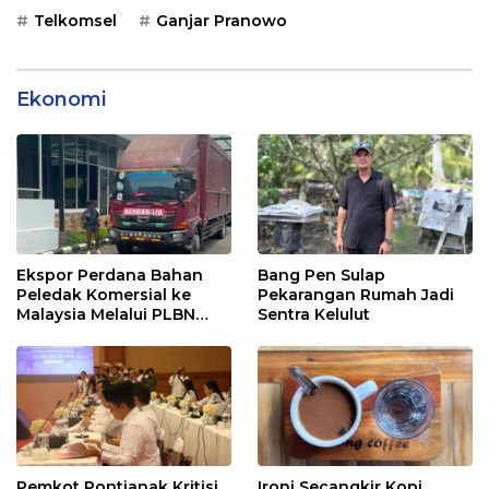
Telkomsel
Ganjar Pranowo
Ekonomi
Ekspor Perdana Bahan
Bang Pen Sulap
Peledak Komersial ke
Pekarangan Rumah Jadi
Malaysia Melalui PLBN
Sentra Kelulut
Entikong
Pemkot Pontianak Kritisi
Ironi Secangkir Kopi