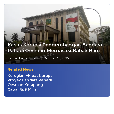
Kasus Korupsi Pengembangan Bandara
Rahadi Oesman Memasuki Babak Baru
Berita Utama
,
Hukum
|
October 15, 2025
Related News
Kerugian Akibat Korupsi
Proyek Bandara Rahadi
Oesman Ketapang
Capai Rp8 Miliar