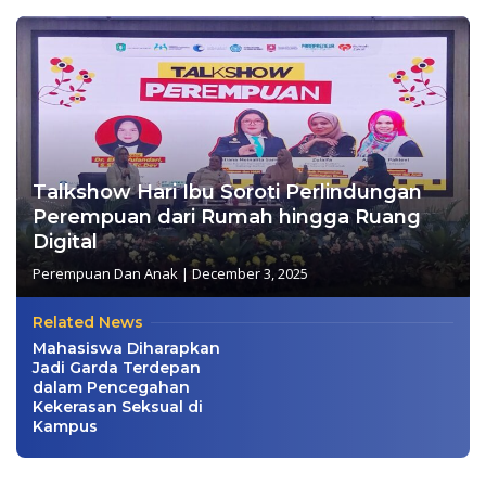
Talkshow Hari Ibu Soroti Perlindungan
Perempuan dari Rumah hingga Ruang
Digital
Perempuan Dan Anak
|
December 3, 2025
Related News
Mahasiswa Diharapkan
Jadi Garda Terdepan
dalam Pencegahan
Kekerasan Seksual di
Kampus